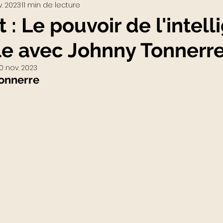
. 2023
11 min de lecture
Visio-conférences
Musées - Expositions
t : Le pouvoir de l'intel
elle avec Johnny Tonnerr
WEB3
Podcast
Actualités du Luxe
actu
0 nov. 2023
Tonnerre 