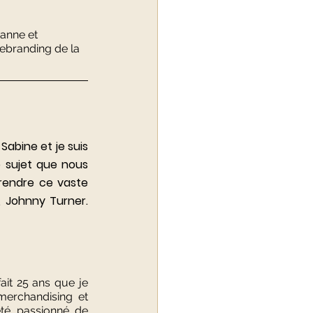
anne et 
rebranding de la 
Sabine et je suis 
 sujet que nous 
prendre ce vaste 
, Johnny Turner. 
it 25 ans que je 
merchandising et 
été passionné de 