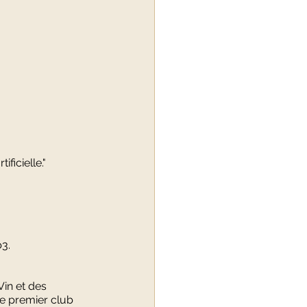
ificielle."
b3.
in et des 
e premier club 