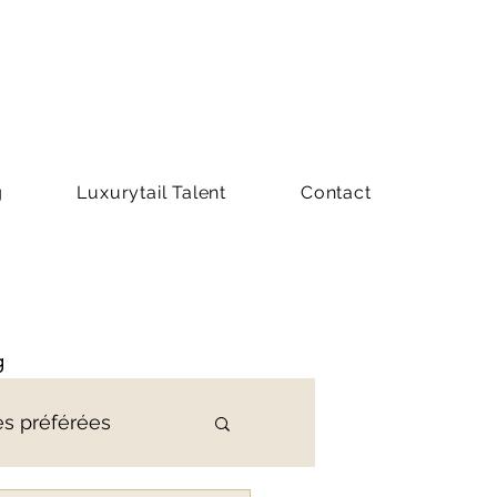
g
Luxurytail Talent
Contact
g
es préférées