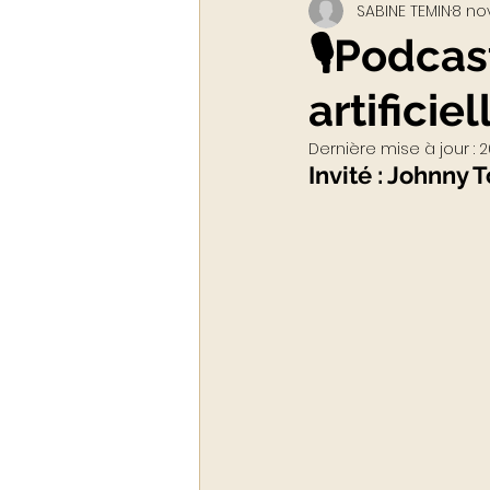
SABINE TEMIN
8 nov
Webinar - classe virtuelle
🎙️Podcas
artifici
ACADEMY LUXURYTAIL
Dernière mise à jour :
2
Invité : Johnny 