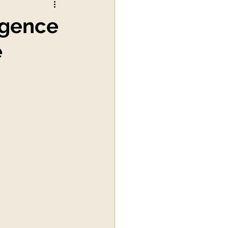
ligence
e
alité du luxe