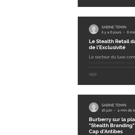
SABINE TEMIN
il y a 6 jours
6 mi
Le Stealth Retail d
de l'Exclusivité
Le secteur du luxe conn
l'expérience client pe
Cette tendance, souven
» ou commerce furtif,
les marques de prestige
SABINE TEMIN
16 juin
4 min de l
Burberry sur la pla
"Stealth Branding" 
Cap d’Antibes