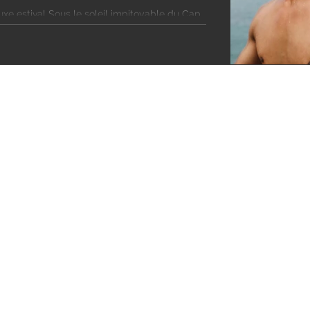
eil impitoyable du Cap
s parasols défient l'azur, une révolution feutrée
Rives, sanctuaire mythique de la Riviera, s’est
 de la maison Burberry. Si la tendance des
sature la Méditerranée, de Saint-Tropez à
'institution antiboise et le géant britannique
logos tapageurs ni d’invasion de monogr