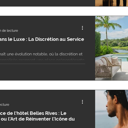
n de lecture
ans le Luxe : La Discrétion au Service
aît une évolution notable, où la discrétion et
rsonnalisée prennent une place prépondérante.
t désignée sous le terme de « Stealth Retail
 marque un changement dans la manière dont
 interagissent avec leur clientèle.
ecture
ce de l'hôtel Belles Rives : Le
ou l’Art de Réinventer l’Icône du