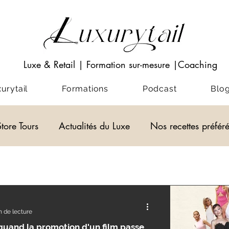
Luxe & Retail
|
Formation sur-mesure
|Coaching
rytail
Formations
Podcast
Blo
Store Tours
Actualités du Luxe
Nos recettes préfér
Visio-conférences
Musées - Expositions
WEB3
Podcast
Actualités du Luxe
actualité 
n de lecture
quand la promotion d'un film passe