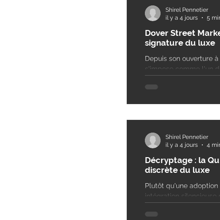
Shirel Pennetier
il y a 4 jours
5 mi
Dover Street Marke
signature du luxe
Depuis son ouverture à
s'impose comme l'un des
du commerce de mode.
plutôt qu'une boutique
la logique du grand mag
marque. Retour sur les
Shirel Pennetier
il y a 4 jours
4 mi
Décryptage : la Qu
discrète du luxe
Plutôt qu'une adoption 
intégration silencieuse de
une IA qui optimise les