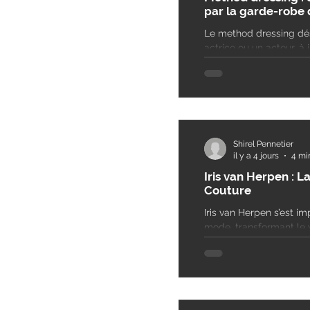
par la garde-robe 
Le method dressing dés
actrice ou un acteur, à
travers ses tenues lors
opposition à un simple
Shirel Pennetier
il y a 4 jours
4 mi
Iris van Herpen : L
Couture
Iris van Herpen s’est 
mode, transformant le 
corps, la science et la 