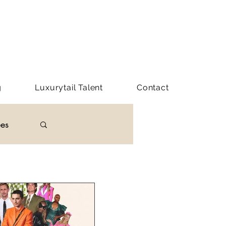
g
Luxurytail Talent
Contact
ées
du luxe