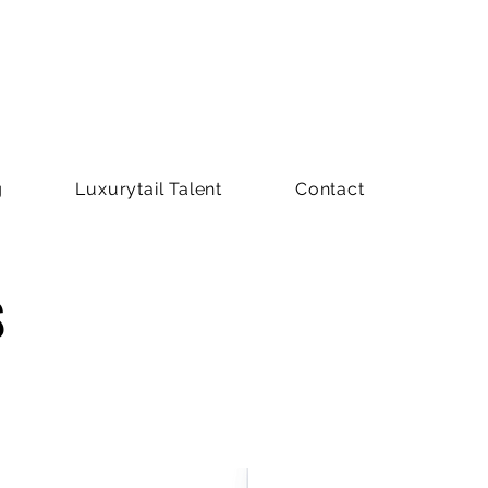
g
Luxurytail Talent
Contact
S