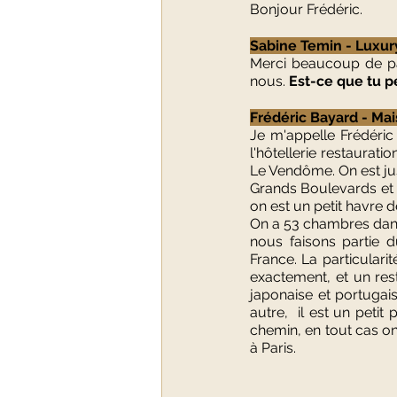
Bonjour Frédéric.
Sabine Temin - Luxury
Merci beaucoup de par
nous. 
Est-ce que tu pe
Frédéric Bayard - Mai
Je m'appelle Frédéric
l'hôtellerie restaurat
Le Vendôme. On est jus
Grands Boulevards et le
on est un petit havre de 
On a 53 chambres dans
nous faisons partie 
France. La particularité
exactement, et un res
japonaise et portugais
autre,  il est un pet
chemin, en tout cas on 
à Paris.