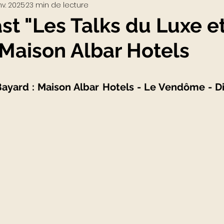
nv. 2025
23 min de lecture
Visio-conférences
Musées - Expositions
st "Les Talks du Luxe e
- Maison Albar Hotels
WEB3
Podcast
Actualités du Luxe
actu
 Bayard : Maison Albar Hotels - Le Vendôme - Di