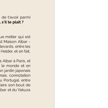
de t'avoir parmi 
'il te plaît ?
e métier qui est 
st Maison Albar -
evards, entre les 
lder, et en fait, 
lbar à Paris, et 
 le monde et en 
un jardin japonais 
ais, connotation 
u Portugal, entre 
aire son bout de 
lbar et du Yakuza 