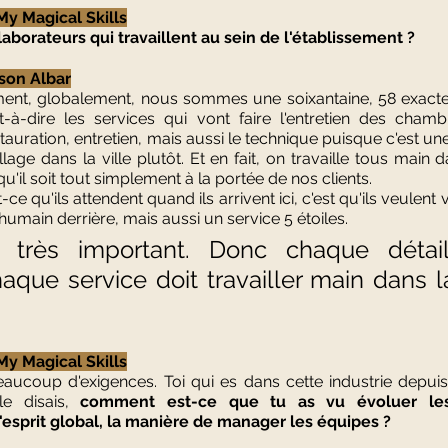
y Magical Skills
aborateurs qui travaillent au sein de l'établissement ?
son Albar
ement, globalement, nous sommes une soixantaine, 58 exacte
t-à-dire les services qui vont faire l'entretien des chambr
tauration, entretien, mais aussi le technique puisque c'est une 
illage dans la ville plutôt. Et en fait, on travaille tous main 
qu'il soit tout simplement à la portée de nos clients. 
t-ce qu'ils attendent quand ils arrivent ici, c'est qu'ils veulent 
humain derrière, mais aussi un service 5 étoiles. 
t très important. Donc chaque détail
aque service doit travailler main dans l
y Magical Skills
beaucoup d'exigences. Toi qui es dans cette industrie depu
 disais,
 comment est-ce que tu as vu évoluer le
esprit global, la manière de manager les équipes ?