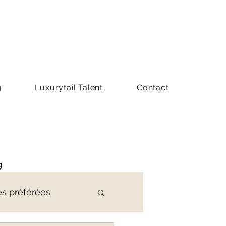
g
Luxurytail Talent
Contact
g
es préférées