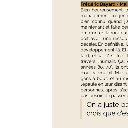
Frédéric Bayard - Mai
Bien heureusement, t
management en général
bien connu quand j'a
maintenant et faire per
on a un collaborateur
doit avoir une ressour
déceler. En définitive,
développement-là. Et ça
tard, et ça, c'est très
travers l'humain. Ça,
années 80, 70". Ils o
d'où ça voulait. Mais 
gens à bout, et au mom
l'épaule en leur disant,
personnes, après, s'écro
pas besoin de passer p
On a juste b
crois que c'es