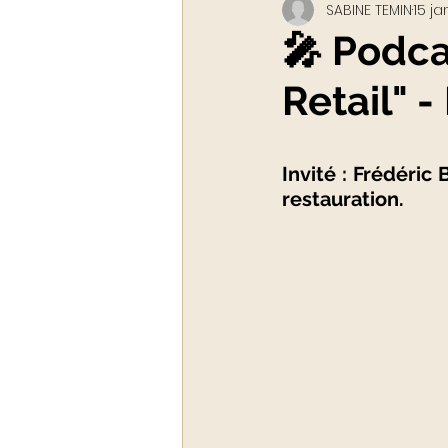
SABINE TEMIN
15 ja
Webinar - classe virtuelle
🎤 Podca
Retail" 
ACADEMY LUXURYTAIL
Invité : Frédéric
restauration. 