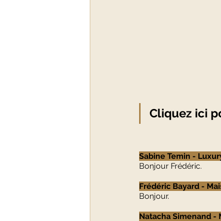
Cliquez ici 
Sabine Temin - Luxury
Bonjour Frédéric.
Frédéric Bayard - Mai
Bonjour.
Natacha Simenand - M