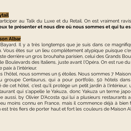
tail
ticiper au Talk du Luxe et du Retail. On est vraiment ravis 
ux te présenter et nous dire où nous sommes et qui tu es, s
son Albar
 Bayard. Il y a très longtemps que je suis dans ce magnifiqu
ion. Vous êtes sur un lieu complètement atypique puisque c'e
te derrière un gros brouhaha parisien, celui des Grands Boul
 Boulevards des Italiens, juste avant l'Opéra. On est rue du He
paix à l'intérieur. 
 l'hôtel, nous sommes un 5 étoiles. Nous sommes 7 Maisons A
du groupe Centaurus, qui a pour portfolio, 50 hôtels dans
 de cet hôtel, c'est qu'il protège un petit jardin à l'intérieur, 
taurant qui s'appelle le Yakuza, donc Yakuza un terme japon
e aussi, by Olivier D'Acosta qui lui a plusieurs restaurants a
it peu moins connu en France, mais il commence déjà à bien f
est très fiers de porter haut et fort les couleurs de Maison A