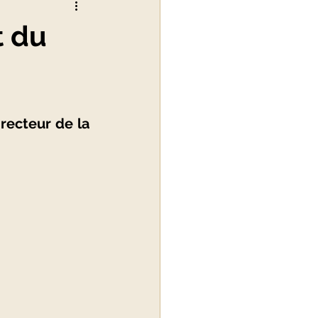
t du
alité du luxe
recteur de la 