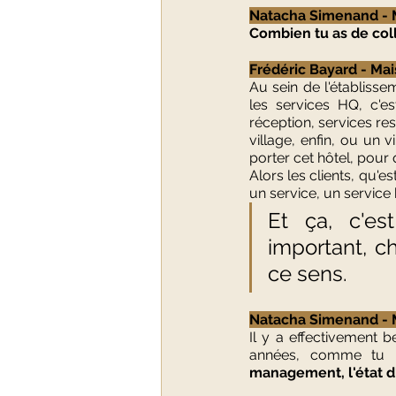
Natacha Simenand - M
Combien tu as de coll
Frédéric Bayard - Mai
Au sein de l'établiss
les services HQ, c'es
réception, services res
village, enfin, ou un v
porter cet hôtel, pour 
Alors les clients, qu'es
un service, un service 
Et ça, c'es
important, ch
ce sens.
Natacha Simenand - M
Il y a effectivement 
années, comme tu le
management, l'état d'