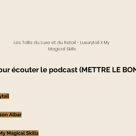
Les Talks du Luxe et du Retail - Luxurytail X My 
Magical Skills
pour écouter le podcast (METTRE LE BO
tail
son Albar
y Magical Skills