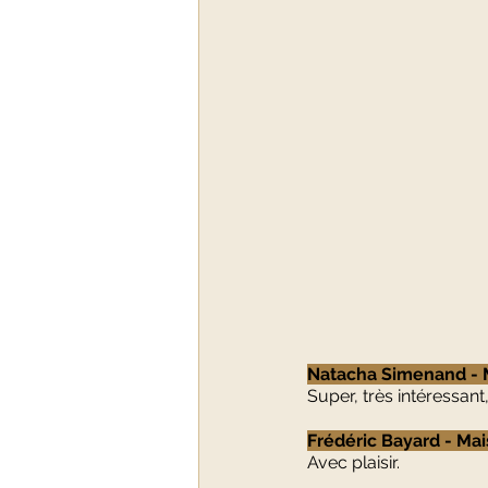
Natacha Simenand - M
Super, très intéressant
Frédéric Bayard - Mai
Avec plaisir.