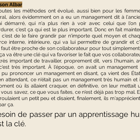
son Albar
outes les méthodes ont évolué, aussi bien pour les femmes
, alors évidemment on a eu un management dit à l'ancienn
i démarré, qui n'a plus rien à voir avec celui que l'on 
durer, c'est ça qui est le plus important. Donc en fait mainte
 c'est de le faire grandir par n'importe quel moyen et chaq
ce interne, intérieure, qui va lui permettre de grandir et c
 il faut être proche de son collaborateur pour tout simplement
 va être une clé qui va favoriser le fait que vos collaborateu
, très important de travailler, proprement dit, vers l'humain, a
 c'est très important. À l'époque, on avait un management qu
nt pu prononcer un management en disant, ça vient des États
en attendant, ce n'était pas un management très humain et il
ent où ils allaient craquer, en définitive, on leur mettait 
 vous savez, ce que vous faites, ce n'est déjà pas trop mal. Et 
ulaient un petit peu et disaient, finalement, ils m'apprécient. 
ar ça. 
esoin de passer par un apprentissage hum
t la clé.