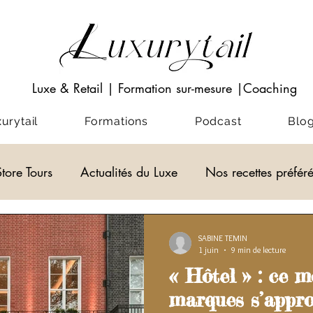
Luxe & Retail
|
Formation sur-mesure
|Coaching
rytail
Formations
Podcast
Blo
Store Tours
Actualités du Luxe
Nos recettes préfér
Visio-conférences
Musées - Expositions
ACADEM
SABINE TEMIN
1 juin
9 min de lecture
« Hôtel » : ce m
alités du Luxe
actualité du luxe
marques s’appro