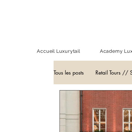
Accueil Luxurytail
Academy Luxu
Tous les posts
Retail Tours // 
Webinar - classe virtuelle
WEB3
Podcast
Actu