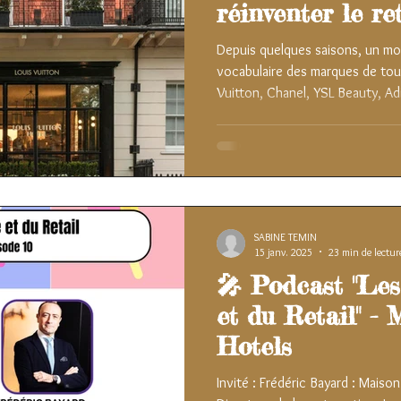
réinventer le re
Depuis quelques saisons, un mot
vocabulaire des marques de tout
Vuitton, Chanel, YSL Beauty, Adi
univers radicalement différent
direction. Chacune à sa manière
hôtel un parti pris de retail, un
dans des espaces surprenants, dé
voir avec la boutique classique
SABINE TEMIN
15 janv. 2025
23 min de lectur
🎤 Podcast "Le
et du Retail" -
Hotels
Invité : Frédéric Bayard : Maiso