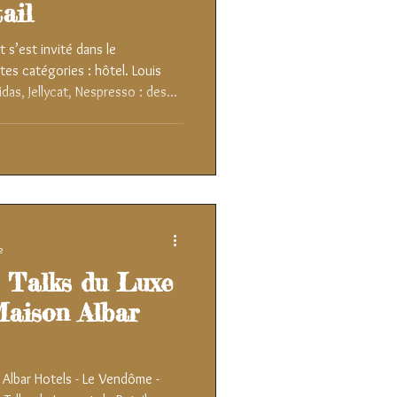
tail
 s’est invité dans le
es catégories : hôtel. Louis
das, Jellycat, Nespresso : des
s, et pourtant une même
, ces marques ont fait du mot
e façon de recevoir leurs clients
calés, qui n’ont plus rien à
e
s Talks du Luxe
 Maison Albar
n Albar Hotels - Le Vendôme -