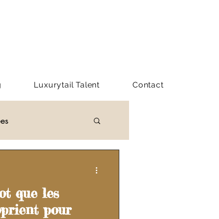
g
Luxurytail Talent
Contact
ées
Y LUXURYTAIL
ot que les
prient pour