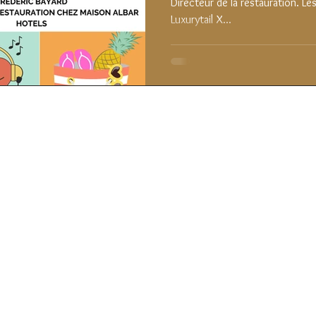
Directeur de la restauration. Les
Luxurytail X...