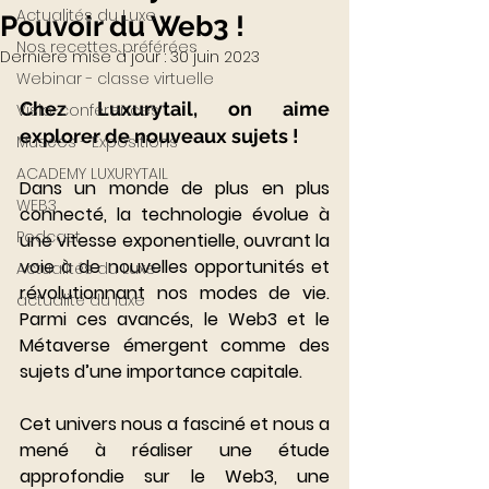
Actualités du Luxe
Pouvoir du Web3 !
Nos recettes préférées
Dernière mise à jour :
30 juin 2023
Webinar - classe virtuelle
Chez Luxurytail, on aime 
Visio-conférences
explorer de nouveaux sujets !
Musées - Expositions
ACADEMY LUXURYTAIL
Dans un monde de plus en plus 
WEB3
connecté, la technologie évolue à 
Podcast
une vitesse exponentielle, ouvrant la 
voie à de nouvelles opportunités et 
Actualités du Luxe
révolutionnant nos modes de vie. 
actualité du luxe
Parmi ces avancés, le Web3 et le 
Métaverse émergent comme des 
sujets d’une importance capitale. 
Cet univers nous a fasciné et nous a 
mené à réaliser une étude 
approfondie sur le Web3, une 