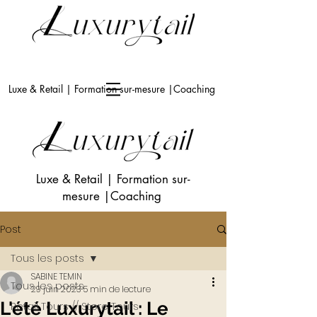
Luxe & Retail | Formation sur-mesure |Coaching
Luxe & Retail
|
Formation sur-
mesure
|Coaching
Post
Tous les posts
SABINE TEMIN
Tous les posts
29 juin 2023
5 min de lecture
L'été Luxurytail : Le
Retail Tours // Store Tours