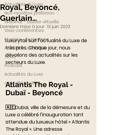
Actualités du Luxe
Royal, Beyoncé,
Nos recettes préférées
Guerlain…
Webinar - classe virtuelle
Dernière mise à jour :
13 juin 2023
Visio-conférences
Musées - Expositions
Luxurytail suit l’actualité du Luxe de 
très près. Chaque jour, nous 
ACADEMY LUXURYTAIL
dévoilons des actualités sur les 
WEB3
secteurs du Luxe.
Podcast
Actualités du Luxe
actualité du luxe
Atlantis The Royal - 
Dubaï - Beyoncé 
🇦🇪Dubai, ville de la démesure et du 
Luxe a célébré l’inauguration tant 
attendue du luxueux hôtel « Atlantis 
The Royal ». Une adresse 