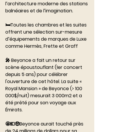
l’architecture moderne des stations 
balnéaires et de l’imagination. 
⠀⠀⠀⠀⠀⠀⠀⠀⠀
🛏Toutes les chambres et les suites 
offrent une sélection sur-mesure 
d’équipements de marques de Luxe 
comme Hermès, Frette et Graff 
⠀⠀⠀⠀⠀⠀⠀⠀⠀
🎤 Beyonce a fait un retour sur 
scène époustouflant (1er concert 
depuis 5 ans) pour célébrer 
l'ouverture de cet hôtel. La suite « 
Royal Mansion » de Beyonce (> 100 
000$/nuit) mesurait 3 000m2 et a 
été prêté pour son voyage aux 
Émirats.
⠀⠀⠀⠀⠀⠀⠀⠀⠀
🤩💶🤑Beyonce aurait touché près 
de 24 millions de dollars pour sa 