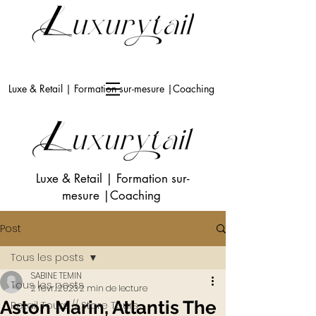
Luxe & Retail | Formation sur-mesure |Coaching
Luxe & Retail
|
Formation sur-
mesure
|Coaching
Post
Tous les posts
SABINE TEMIN
Tous les posts
2 févr. 2023
2 min de lecture
Aston Marin, Atlantis The
Retail Tours // Store Tours