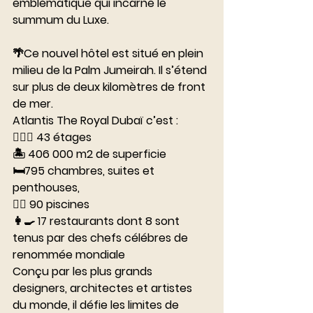
emblématique qui incarne le 
summum du Luxe. 
⠀⠀⠀⠀⠀⠀⠀⠀⠀
🌴Ce nouvel hôtel est situé en plein 
milieu de la Palm Jumeirah. Il s’étend 
sur plus de deux kilomètres de front 
de mer. 
Atlantis The Royal Dubaï c’est :
🧗🏼‍♀️ 43 étages 
🏝️ 406 000 m2 de superficie
🛏️795 chambres, suites et 
penthouses, 
🏊‍♂️ 90 piscines
👩‍🍳 17 restaurants dont 8 sont 
tenus par des chefs célébres de 
renommée mondiale
Conçu par les plus grands 
designers, architectes et artistes 
du monde, il défie les limites de 