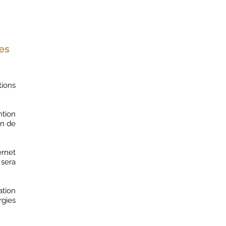
es
tions
ntion
on de
ernet
sera
ation
rgies