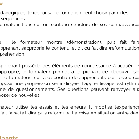
e
dagogiques, le responsable formation peut choisir parmi les
 séquences :
formateur transmet un contenu structuré de ses connaissance
 : le formateur montre (démonstration), puis fait fair
pprenant s’approprie le contenu, et dit ou fait dire (reformulation
préhension.
l’apprenant possède des éléments de connaissance à acquérir. 
approprié, le formateur permet à l’apprenant de découvrir se
 Le formateur met à disposition des apprenants des ressource
opose une progression semi dirigée. L’apprentissage est rythm
orme de questionnements. Ses questions peuvent renvoyer au
poser de nouvelles.
teur utilise les essais et les erreurs. Il mobilise l’expérienc
fait faire, fait dire puis reformule. La mise en situation entre dan
ipants