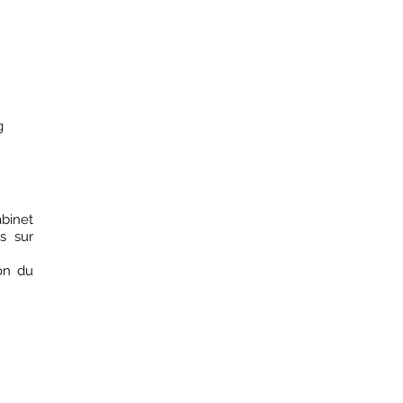
g
binet
s sur
on du