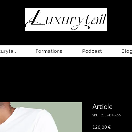
Luxe & Retail
|
Formation sur-mesure
|Coaching
rytail
Formations
Podcast
Blo
Article
SKU : 21554345656
Prix
120,00 €