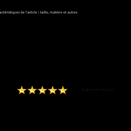
ctéristiques de l'article : taille, matière et autres 
DONNEZ VOTRE
EN SAVOIR PLUS
AVIS SUR GOOGLE
Contactez-nous ​
Règlement intérieur
CGV Luxurytail