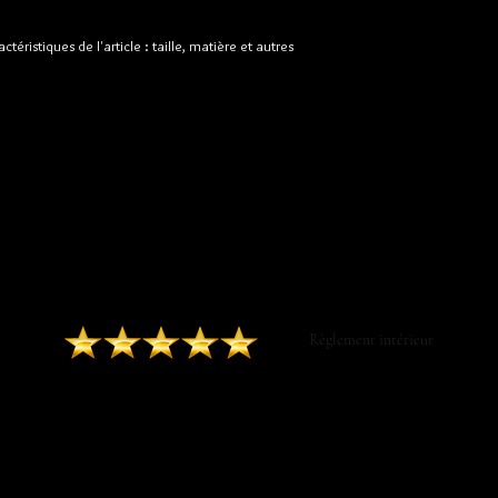
sur votre site en toute
de livraison afin de ra
confiance.
ctéristiques de l'article : taille, matière et autres 
DONNEZ VOTRE
EN SAVOIR PLUS
AVIS SUR GOOGLE
Contactez-nous ​
Règlement intérieur
CGV Luxurytail