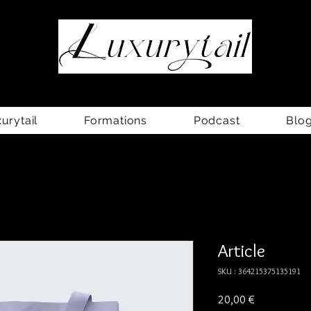
Luxe & Retail
|
Formation sur-mesure
|Coaching
rytail
Formations
Podcast
Blo
Article
SKU : 364215375135191
Prix
20,00 €