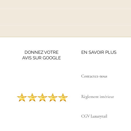
Iris van Herpen : La
Révolution Scientifique de
la Haute Couture
DONNEZ VOTRE
EN SAVOIR PLUS
AVIS SUR GOOGLE
Contactez-nous ​
Règlement intérieur
CGV Luxurytail