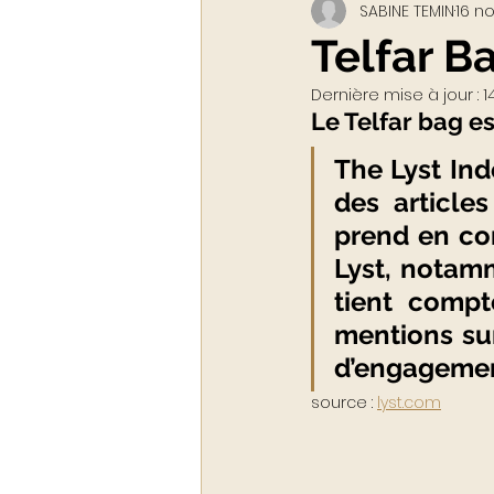
SABINE TEMIN
16 no
Webinar - classe virtuelle
Telfar B
Dernière mise à jour :
1
ACADEMY LUXURYTAIL
Le Telfar bag e
The Lyst Ind
des article
prend en co
Lyst, notamm
tient compt
mentions sur
d’engagement
source : 
lyst.com