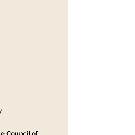
".
 Council of 