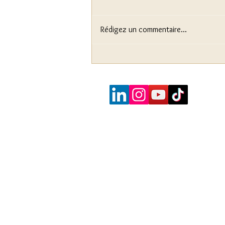
Rédigez un commentaire...
Method dressing : quand la
promotion d'un film passe
par la garde-robe des
acteurs