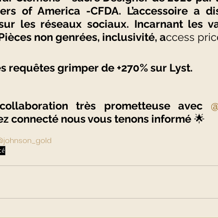
ers of America -CFDA. L’accessoire a di
é sur les réseaux sociaux. Incarnant les va
ièces non genrées, inclusivité, a
ccess pric
es requêtes grimper de +270% sur Lyst. 
ollaboration très prometteuse avec 
ez connecté nous vous tenons informé
 🌟
johnson_gold
té