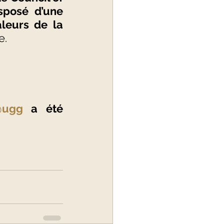
sposé d’une 
leurs de la 
e.
@ugg
 a été 