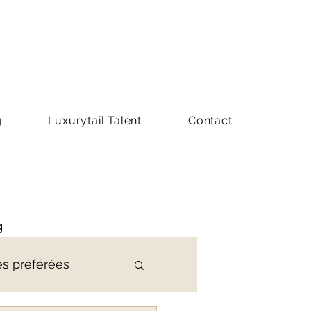
g
Luxurytail Talent
Contact
g
es préférées