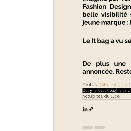
Fashion Design
belle visibilit
jeune marque : P
Le It bag a vu s
De plus une c
annoncée. Rest
Photos : 
@frenchgold
@
Designer
Lyst
It bag
Inclusivi
Actualités du Luxe