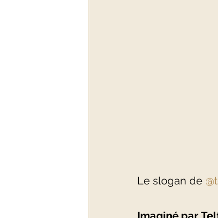
Le slogan de 
@t
Imaginé par Tel