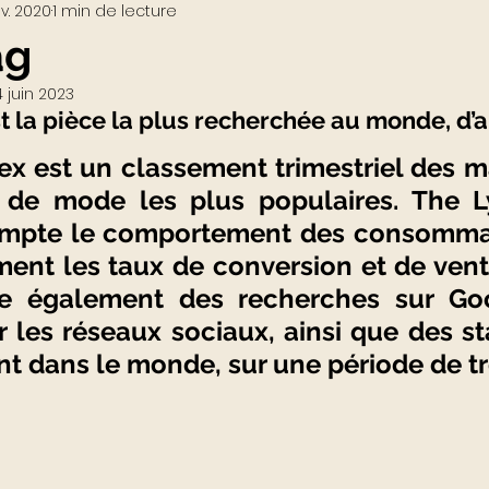
v. 2020
1 min de lecture
Visio-conférences
Musées - Expositions
ag
4 juin 2023
WEB3
Podcast
Actualités du Luxe
actu
st la pièce la plus recherchée au monde, d’a
ex est un classement trimestriel des m
s de mode les plus populaires. 
The L
mpte le comportement des consommat
ent les taux de conversion et de vente
e également des recherches sur Goo
 les réseaux sociaux, ainsi que des sta
 dans le monde, sur une période de tr