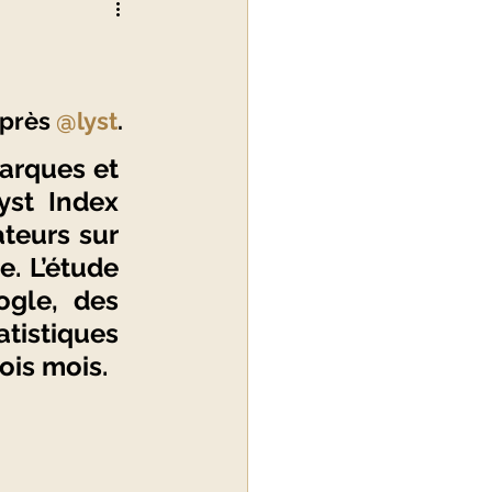
alité du luxe
près 
@lyst
. 
arques et 
yst Index 
eurs sur 
. L’étude 
gle, des 
tistiques 
ois mois.