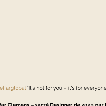
elfarglobal
 "It's not for you – it's for everyone
far Clemens – sacré Designer de 2020 par le