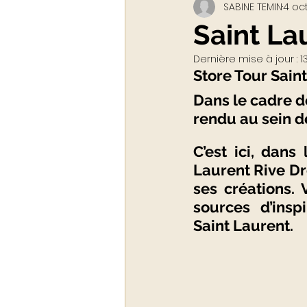
SABINE TEMIN
4 oct
Webinar - classe virtuelle
Saint La
Dernière mise à jour :
1
ACADEMY LUXURYTAIL
Store Tour Sain
Dans le cadre de
rendu au sein d
C’est ici, dans
Laurent Rive Dr
ses créations. 
sources d’inspi
Saint Laurent.