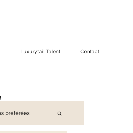
g
Luxurytail Talent
Contact
g
es préférées