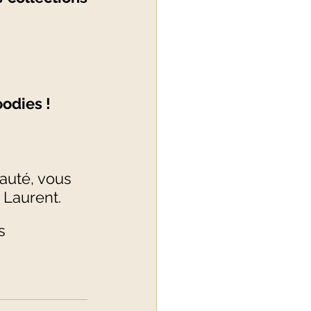
odies ! 
auté, vous 
Laurent.   
s