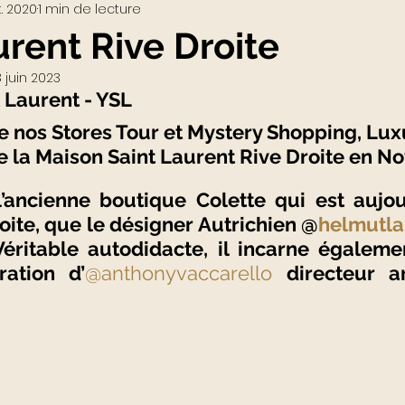
. 2020
1 min de lecture
Visio-conférences
Musées - Expositions
urent Rive Droite
3 juin 2023
WEB3
Podcast
Actualités du Luxe
actu
t Laurent - YSL
 nos Stores Tour et Mystery Shopping, Luxur
e la Maison Saint Laurent Rive Droite en N
 l’ancienne boutique Colette qui est aujour
oite, que le désigner Autrichien @
helmutla
Véritable autodidacte, il incarne égalemen
ration d’
@anthonyvaccarello
directeur ar