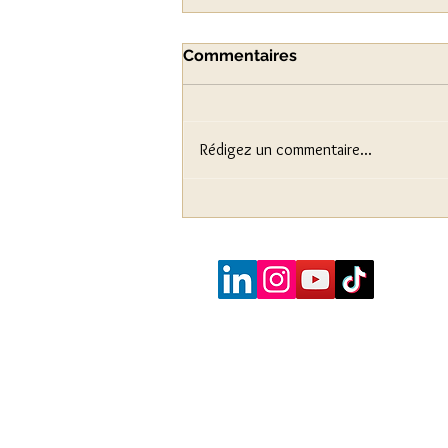
Commentaires
Rédigez un commentaire...
L'univers XXL des flagships
Dior