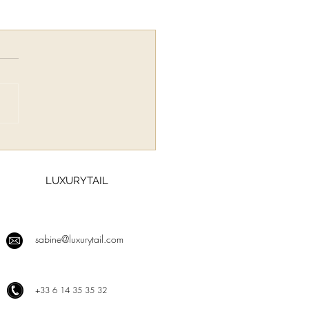
LUXURYTAIL
sabine@luxurytail.com
+
33 6 14 35 35 32