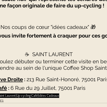
ne façon originale de faire du up-cycling ! 
Nos coups de cœur "idées cadeaux" 🎁 
vous invite fortement à craquer pour ces go
☕  SAINT LAURENT
 voulez débuter ou terminer cette visite en be
ndre au sein de l'unique Coffee Shop Saint 
ive Droite
 : 
213 Rue Saint-Honoré, 75001 Pari
afé
 : 
6 Rue du 29 Juillet, 75001 Paris
aint Laurent
Up-cycling
Café
Idées Cadeaux
urs