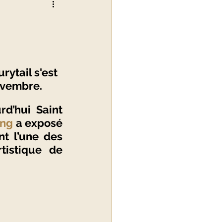
alité du luxe
ytail s'est 
ovembre. 
d’hui Saint 
ng 
a exposé 
t l’une des 
tistique de 