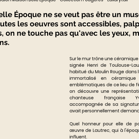
lle Époque ne se veut pas être un musé
outes les oeuvres sont accessibles, palp
s, on ne touche pas qu'avec les yeux, m
ns. 
Sur le mur trône une céramique é
signée Henri de Toulouse-Lautr
habitué du Moulin Rouge dans l
immortalisé en céramique 
emblématiques de ce lieu de fêt
on découvre une représentati
chanteuse française Yve
accompagnée de sa signature, q
avait personnellement demand
Quel honneur pour elle de po
œuvre de Lautrec, qui à l'époque
influent. 