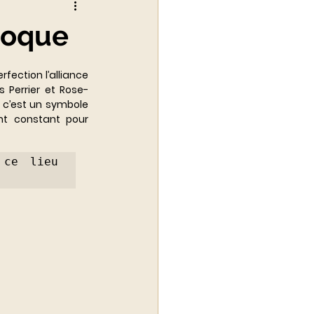
Époque
alité du luxe
fection l’alliance 
s Perrier et Rose-
c’est un symbole 
t constant pour 
ce lieu 