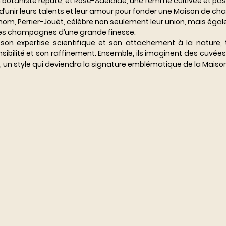
un botaniste réputé, et Rose-Adélaïde, une femme cultivée et pa
unir leurs talents et leur amour pour fonder une Maison de ch
 nom, Perrier-Jouët, célèbre non seulement leur union, mais égal
des champagnes d’une grande finesse.
e son expertise scientifique et son attachement à la nature,
sibilité et son raffinement. Ensemble, ils imaginent des cuvées 
t, un style qui deviendra la signature emblématique de la Maison