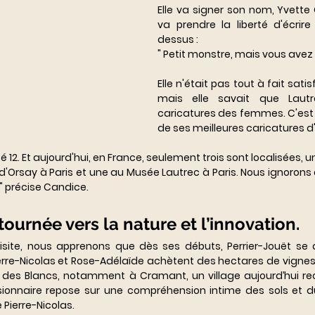
Elle va signer son nom, Yvette G
va prendre la liberté d'écri
dessus :
" Petit monstre, mais vous avez 
Elle n'était pas tout à fait satisf
mais elle savait que Lautre
caricatures des femmes. C'est 
de ses meilleures caricatures d'
sé 12. Et aujourd'hui, en France, seulement trois sont localisées, une
Orsay à Paris et une au Musée Lautrec à Paris. Nous ignorons o
" précise Candice.
ournée vers la nature et l’innovation. 
isite, nous apprenons que dès ses débuts, Perrier-Jouët se d
erre-Nicolas et Rose-Adélaïde achètent des hectares de vignes 
e des Blancs, notamment à Cramant, un village aujourd’hui 
sionnaire repose sur une compréhension intime des sols et du
 Pierre-Nicolas.