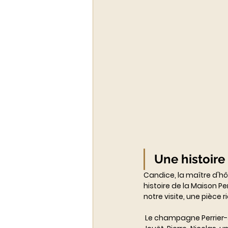
Une histoire
Candice, la maître d'hô
histoire de la Maison P
notre visite, une pièce ri
 Le champagne Perrier-Jouët débute par une romance entre Pierre-Nicolas Perrier et Rose-Adélaïde 