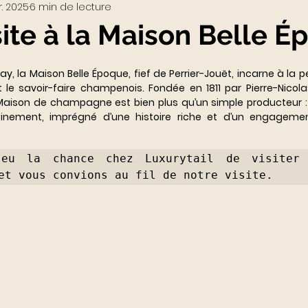
r. 2025
6 min de lecture
Visio-conférences
Musées - Expositions
site à la Maison Belle 
WEB3
Podcast
Actualités du Luxe
actu
, la Maison Belle Époque, fief de Perrier-Jouët, incarne à la per
et le savoir-faire champenois. Fondée en 1811 par Pierre-Nicola
Maison de champagne est bien plus qu’un simple producteur : 
finement, imprégné d’une histoire riche et d’un engagemen
eu la chance chez Luxurytail de visiter 
et vous convions au fil de notre visite.