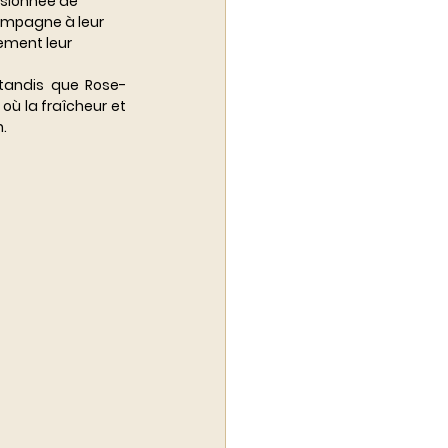
ssionnée de 
ampagne à leur 
ement leur 
 tandis que Rose-
où la fraîcheur et 
.