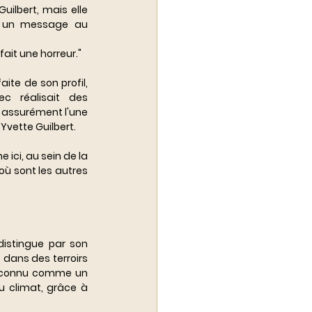
uilbert, mais elle 
re un message au 
fait une horreur."
aite de son profil, 
c réalisait des 
assurément l'une 
Yvette Guilbert. 
 ici, au sein de la 
ù sont les autres 
istingue par son 
dans des terroirs 
reconnu comme un 
 climat, grâce à 