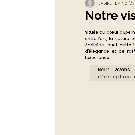
SABINE TEMIN
6 fév
Webinar - classe virtuelle
Notre vi
ACADEMY LUXURYTAIL
Située au cœur d’Épernay
entre l’art, la nature 
Adélaïde Jouët, cette 
d’élégance et de raf
l’excellence. 
Nous avons 
d'exception 