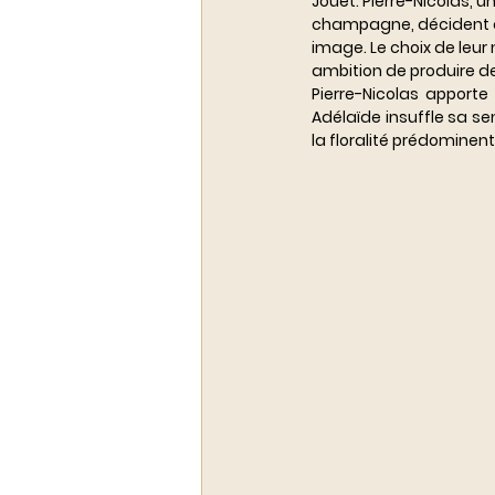
Jouët. Pierre-Nicolas, 
champagne, décident d’
image. Le choix de leur
ambition de produire 
Pierre-Nicolas apport
Adélaïde insuffle sa sen
la floralité prédominen