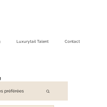
g
Luxurytail Talent
Contact
g
es préférées