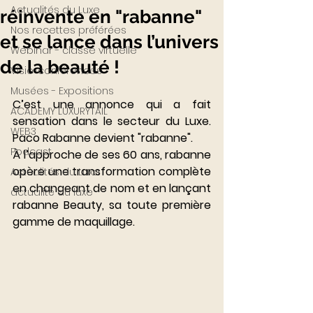
Actualités du Luxe
réinvente en "rabanne"
Nos recettes préférées
et se lance dans l’univers
Webinar - classe virtuelle
de la beauté !
Visio-conférences
Musées - Expositions
C’est une annonce qui a fait 
ACADEMY LUXURYTAIL
sensation dans le secteur du Luxe. 
WEB3
Paco Rabanne devient "rabanne". 
Podcast
À l’approche de ses 60 ans, rabanne 
opère une transformation complète 
Actualités du Luxe
en changeant de nom et en lançant 
actualité du luxe
rabanne Beauty, sa toute première 
gamme de maquillage. 