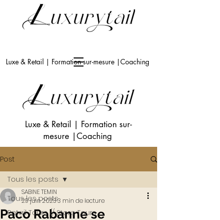
Luxe & Retail | Formation sur-mesure |Coaching
Luxe & Retail
|
Formation sur-
mesure
|Coaching
Post
Tous les posts
SABINE TEMIN
Tous les posts
29 juin 2023
3 min de lecture
Paco Rabanne se
Retail Tours // Store Tours