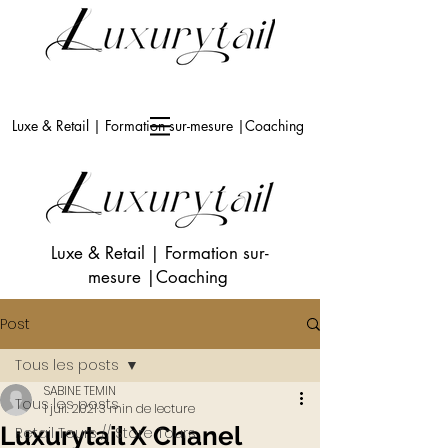
Luxe & Retail | Formation sur-mesure |Coaching
Luxe & Retail
|
Formation sur-
mesure
|Coaching
Post
Tous les posts
SABINE TEMIN
Tous les posts
1 juil. 2021
3 min de lecture
Luxurytail X Chanel
Retail Tours // Store Tours