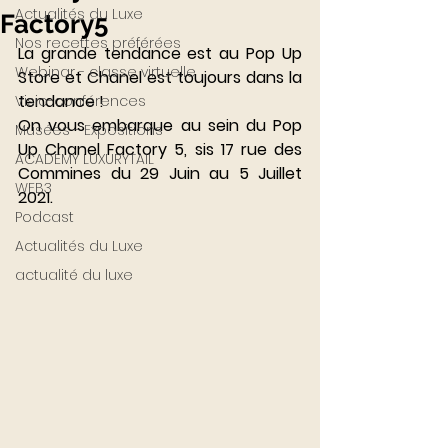
Actualités du Luxe
Factory5
Nos recettes préférées
La grande tendance est au Pop Up 
Webinar - classe virtuelle
Store et Chanel est toujours dans la 
tendance ! 
Visio-conférences
On vous embarque au sein du Pop 
Musées - Expositions
Up Chanel Factory 5, sis 17 rue des 
ACADEMY LUXURYTAIL
Commines du 29 Juin au 5 Juillet 
WEB3
2021. 
Podcast
Actualités du Luxe
actualité du luxe