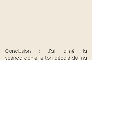
Conclusion : J’ai aimé la 
scénographie, le ton décalé de ma 
BA'S lors de la présentation des 
éditions limitées, les écrans géants 
sur les murs, le grooming de 
l'équipe. 
Je regrette l’absence de phygital 
et d’engagement des clients. Je 
peux en revanche le comprendre 
eu égard à la situation sanitaire. 
Je n’ai pas compris la froideur de 
l'acteur (qui suivait des consignes 