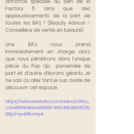
annonce spéciale au sein de la 
Factory 5 ainsi que des 
applaudissements de la part de 
toutes les BA’s ! (Beauty Advisor - 
Conseillère de vente en beauté)
Une BA's nous prend 
immédiatement en charge alors 
que nous pénétrons dans l'unique 
pièce du Pop Up,  parsemée de 
part et d'autre d’écrans géants. Je 
ne sais où aller tant je suis avide de 
découvrir cet espace.
https://video.wixstatic.com/video/c1151a_
c2648f9184834d998f97485d8b9652f2/10
80p/mp4/file.mp4