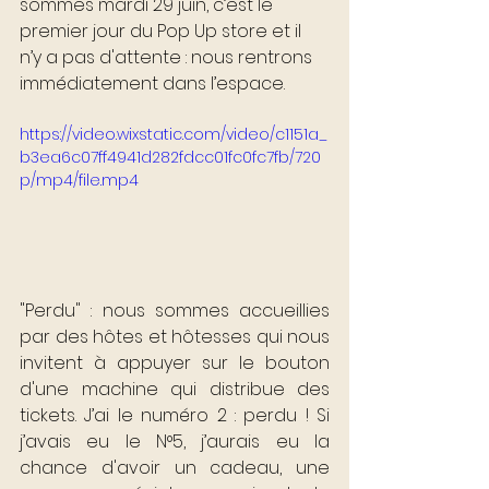
sommes mardi 29 juin, c’est le 
premier jour du Pop Up store et il 
n’y a pas d'attente : nous rentrons 
immédiatement dans l’espace. 
https://video.wixstatic.com/video/c1151a_
b3ea6c07ff4941d282fdcc01fc0fc7fb/720
p/mp4/file.mp4
"Perdu" : nous sommes accueillies 
par des hôtes et hôtesses qui nous 
invitent à appuyer sur le bouton 
d'une machine qui distribue des 
tickets. J’ai le numéro 2 : perdu ! Si 
j’avais eu le N°5, j’aurais eu la 
chance d'avoir un cadeau, une 