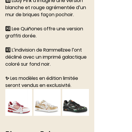
1️⃣ Lady Pink a imaginé une version 
blanche et rouge agrémentée d’un 
mur de briques façon pochoir. 
⠀⠀⠀⠀⠀⠀⠀⠀⠀
2️⃣ Lee Quiñones offre une version 
graffiti dorée.
3️⃣ L’indivision de Rammellzee l’ont 
décliné avec un imprimé galactique 
coloré sur fond noir.
⠀⠀⠀⠀⠀⠀⠀⠀⠀
✨ Les modèles en édition limitée 
seront vendus en exclusivité.
⠀⠀⠀⠀⠀⠀⠀