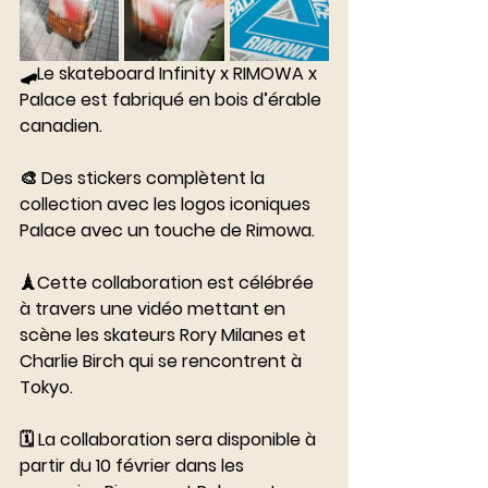
🛹Le skateboard Infinity x RIMOWA x 
Palace est fabriqué en bois d’érable 
canadien.
⠀⠀⠀⠀⠀⠀⠀⠀⠀
🎨 Des stickers complètent la 
collection avec les logos iconiques 
Palace avec un touche de Rimowa.
⠀⠀⠀⠀⠀⠀⠀⠀⠀
🗼Cette collaboration est célébrée 
à travers une vidéo mettant en 
scène les skateurs Rory Milanes et 
Charlie Birch qui se rencontrent à 
Tokyo.
⠀⠀⠀⠀⠀⠀⠀⠀⠀
🗓 La collaboration sera disponible à 
partir du 10 février dans les 