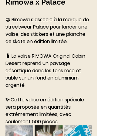
Rimowa x Palace
⠀⠀⠀⠀⠀⠀⠀⠀⠀
🤝 Rimowa s’associe à la marque de 
streetwear Palace pour lancer une 
valise, des stickers et une planche 
de skate en édition limitée. 
⠀⠀⠀⠀⠀⠀⠀⠀⠀
🧳 La valise RIMOWA Original Cabin 
Desert reprend un paysage 
désertique dans les tons rose et 
sable sur un fond en aluminium 
argenté.
⠀⠀⠀⠀⠀⠀⠀⠀⠀
✨ Cette valise en édition spéciale 
sera proposée en quantités 
extrêmement limitées, avec 
seulement 500 pièces.