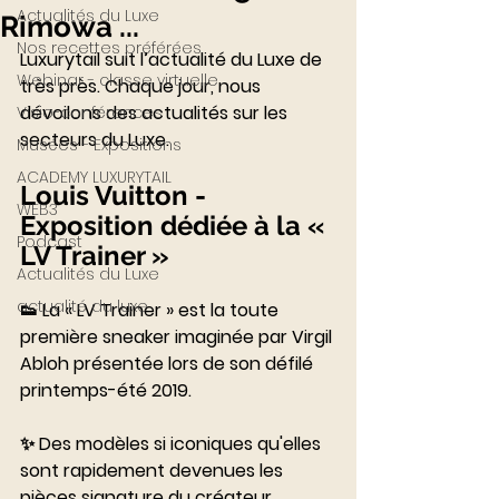
Actualités du Luxe
Rimowa ...
Nos recettes préférées
Luxurytail suit l’actualité du Luxe de 
Webinar - classe virtuelle
très près. Chaque jour, nous 
dévoilons des actualités sur les 
Visio-conférences
secteurs du Luxe.
Musées - Expositions
ACADEMY LUXURYTAIL
Louis Vuitton - 
WEB3
Exposition dédiée à la « 
Podcast
LV Trainer »
Actualités du Luxe
⠀⠀⠀⠀⠀⠀⠀⠀⠀
actualité du luxe
👟 La « LV Trainer » est la toute 
première sneaker imaginée par Virgil 
Abloh présentée lors de son défilé 
printemps-été 2019. 
⠀⠀⠀⠀⠀⠀⠀⠀⠀
✨ Des modèles si iconiques qu'elles 
sont rapidement devenues les 
pièces signature du créateur.