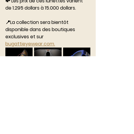
💸 Les prix de ces lunettes varient 
de 1.295 dollars à 15.000 dollars.
⠀⠀⠀⠀⠀⠀⠀⠀⠀
📍La collection sera bientôt 
disponible dans des boutiques 
exclusives et sur 
bugattieyewear.com.
Paris
Fashion
Mode
Beauté
Designer
Exposition
Collaboration
Actualités du Luxe