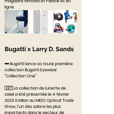
magasins Rimowa et Palace et en 
ligne. 
Bugatti x Larry D. Sands
⠀⠀⠀⠀⠀⠀⠀⠀⠀
🕶 Bugatti lance sa toute première 
collection Bugatti Eyewear 
"Collection One"
⠀⠀⠀⠀⠀⠀⠀⠀⠀
🇮🇹 La collection de lunette de 
soleil a été présentée le 4 février 
2023 à Milan au MIDO Optical Trade 
Show, l’un des salons les plus 
importants dans le secteur de 