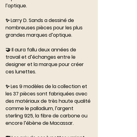
l’optique.
⠀⠀⠀⠀⠀⠀⠀⠀⠀
✨ Larry D. Sands a dessiné de 
nombreuses pièces pour les plus 
grandes marques d’optique. 
⠀⠀⠀⠀⠀⠀⠀⠀⠀
🤝 Il aura fallu deux années de 
travail et d’échanges entre le 
designer et la marque pour créer 
ces lunettes.
⠀⠀⠀⠀⠀⠀⠀⠀⠀
✨ Les 9 modèles de la collection et 
les 37 pièces sont fabriquées avec 
des matériaux de très haute qualité 
comme le palladium, l’argent 
sterling 925, la fibre de carbone ou 
encore l’ébène de Macassar.
⠀⠀⠀⠀⠀⠀⠀⠀⠀