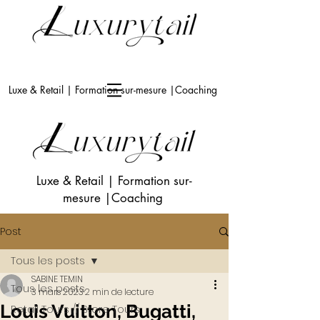
Luxe & Retail | Formation sur-mesure |Coaching
Luxe & Retail
|
Formation sur-
mesure
|Coaching
Post
Tous les posts
SABINE TEMIN
Tous les posts
3 mars 2023
2 min de lecture
Louis Vuitton, Bugatti,
Retail Tours // Store Tours