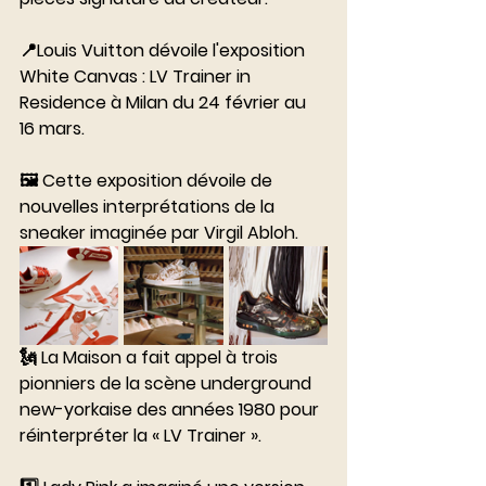
⠀⠀⠀⠀⠀⠀⠀⠀⠀
📍Louis Vuitton dévoile l'exposition 
White Canvas : LV Trainer in 
Residence à Milan du 24 février au 
16 mars. 
⠀⠀⠀⠀⠀⠀⠀⠀⠀
🖼 Cette exposition dévoile de 
nouvelles interprétations de la 
sneaker imaginée par Virgil Abloh. 
🗽 La Maison a fait appel à trois 
pionniers de la scène underground 
new-yorkaise des années 1980 pour 
réinterpréter la « LV Trainer ».
⠀⠀⠀⠀⠀⠀⠀⠀⠀