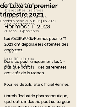
Actualités du Luxe
de Luxe au premier
Nos recettes préférées
trimestre 2023
Webinar - classe virtuelle
Dernière mise à jour :
13 juin 2023
Visio-conférences
Hermès : T1 2023
Musées - Expositions
ACADEMY LUXURYTAIL
Les résultats de Hermès pour le T1 
2023 ont dépassé les attentes des 
WEB3
analystes.
Podcast
Actualités du Luxe
Dans ce post, uniquement les % - 
actualité du luxe
plus que positifs - des différentes 
activités de la Maison. 
Pour les détails, site officiel Hermès. 
Hormis l'industrie pharmaceutique, 
quel autre industrie peut se targuer 