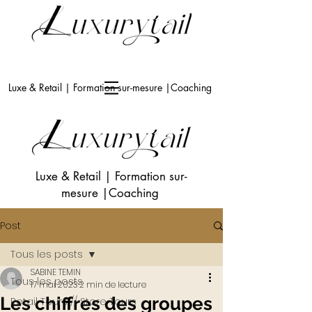
Luxe & Retail | Formation sur-mesure |Coaching
Luxe & Retail
|
Formation sur-
mesure
|Coaching
Post
Tous les posts
SABINE TEMIN
Tous les posts
17 mai 2023
2 min de lecture
Les chiffres des groupes
Retail Tours // Store Tours