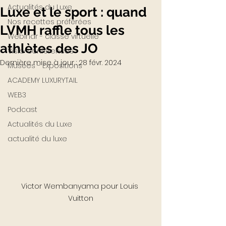
Actualités du Luxe
Luxe et le sport : quand
Nos recettes préférées
LVMH raffle tous les
Webinar - classe virtuelle
athlètes des JO
Visio-conférences
Dernière mise à jour :
28 févr. 2024
Musées - Expositions
ACADEMY LUXURYTAIL
WEB3
Podcast
Actualités du Luxe
actualité du luxe
Victor Wembanyama pour Louis 
Vuitton