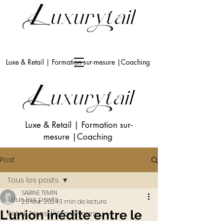
Luxe & Retail | Formation sur-mesure |Coaching
Luxe & Retail
|
Formation sur-
mesure
|Coaching
Post
Tous les posts
SABINE TEMIN
Tous les posts
26 févr. 2024
3 min de lecture
L'union inédite entre le
Retail Tours // Store Tours