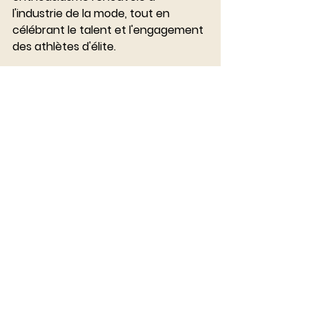
l'industrie de la mode, tout en 
célébrant le talent et l'engagement 
des athlètes d'élite.
Article Luxurytail : Luxe, Sport et JO - 
Messi et Ronaldo pour LV
Les Jeux olympiques Paris 2024 