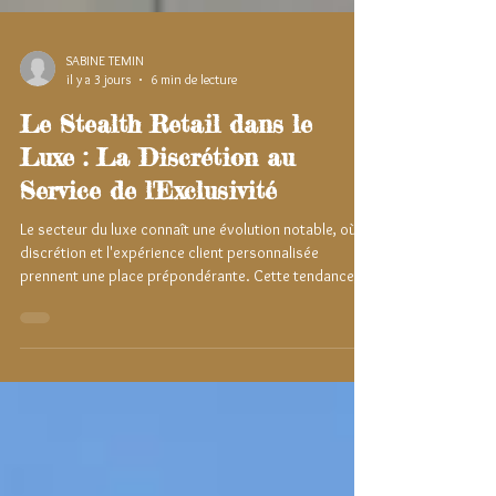
SABINE TEMIN
il y a 3 jours
6 min de lecture
Le Stealth Retail dans le
Luxe : La Discrétion au
Service de l'Exclusivité
Le secteur du luxe connaît une évolution notable, où la
discrétion et l'expérience client personnalisée
prennent une place prépondérante. Cette tendance,
souvent désignée sous le terme de « Stealth Retail »
ou commerce furtif, marque un changement dans la
manière dont les marques de prestige interagissent
avec leur clientèle.