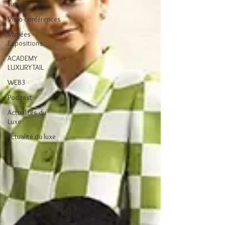
virtuelle
Visio-conférences
Musées -
Expositions
ACADEMY
LUXURYTAIL
WEB3
Podcast
Actualités du
Luxe
actualité du luxe