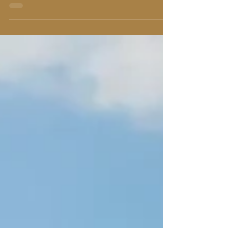
pour une actrice ou un acteur, à incarner visuellement
son personnage à travers ses tenues lors de la
tournée promotionnelle d'un film, par opposition à un
simple choix de mode déconnecté du rôle