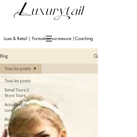
Luxe & Retail | Formation sur-mesure |Coaching
Blog
Tous les posts
Tous les posts
Retail Tours //
Store Tours
Actualités du
Luxe
Nos recettes
préférées
Webinar - classe