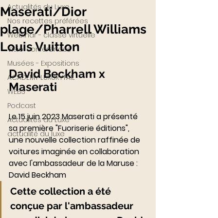
Actualités du Luxe
Maserati/Dior
Nos recettes préférées
plage/Pharrell Williams
Webinar - classe virtuelle
Louis Vuitton
Visio-conférences
Musées - Expositions
David Beckham x 
ACADEMY LUXURYTAIL
Maserati
WEB3
Podcast
Le 15 juin 2023 Maserati a présenté 
Actualités du Luxe
sa première "Fuoriserie éditions", 
actualité du luxe
une nouvelle collection raffinée de 
voitures imaginée en collaboration 
avec l'ambassadeur de la Maruse : 
David Beckham
Cette collection a été 
conçue par l'ambassadeur 