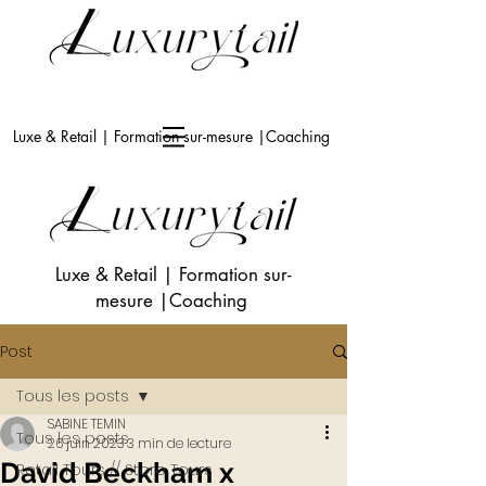
Luxe & Retail | Formation sur-mesure |Coaching
Luxe & Retail
|
Formation sur-
mesure
|Coaching
Post
Tous les posts
SABINE TEMIN
Tous les posts
26 juin 2023
3 min de lecture
David Beckham x
Retail Tours // Store Tours