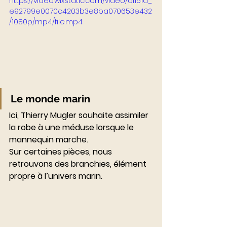
https://video.wixstatic.com/video/c1151a_
e92799e0070c4203b3e8ba070653e432
/1080p/mp4/file.mp4
Le monde marin
Ici, Thierry Mugler souhaite assimiler 
la robe à une méduse lorsque le 
mannequin marche. 
Sur certaines pièces, nous 
retrouvons des branchies, élément 
propre à l’univers marin.