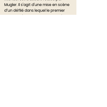
Mugler. Il s'agit d'une mise en scène 
d’un défilé dans lequel le premier 
mannequin transgenre apparait. Les 
fonds de ce clip sont reversés à 
l’association solidarité sida.
https://www.youtube.com/watch?
v=JQ2DVwSVIIo
Mugler laisse immortaliser ses 
pièces par le couple de 
photographe Pierre et Gilles. 