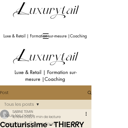
Luxe & Retail | Formation sur-mesure |Coaching
Luxe & Retail
|
Formation sur-
mesure
|Coaching
Post
Tous les posts
SABINE TEMIN
Tous les posts
18 févr. 2022
3 min de lecture
Couturissime - TᕼIEᖇᖇY
Retail Tours // Store Tours