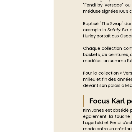
"Fendi by Versace" ou 
méduse signées 100% co
Baptisé "The Swap" da
exemple le 
Safety Pin
 
Hurley portait aux Oscar
Chaque collection com
baskets, de ceintures, d
modèles, en somme l’utr
Pour la collection « Ver
milieu et fin des anné
devant son palais à Mia
Focus Karl p
Kim Jones est obsédé par
également la touche de
Lagerfeld et Fendi c’est
mode entre un créateur