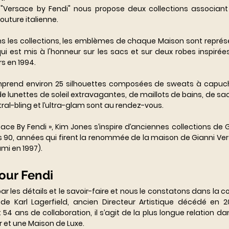
"Versace by Fendi" nous propose deux collections associant l
uture italienne. 
ns les collections, les emblèmes de chaque Maison sont repré
qui est mis à l'honneur sur les sacs et sur deux robes inspirées
s en 1994. 
prend environ 25 silhouettes composées de sweats à capuche,
e lunettes de soleil extravagantes, de maillots de bains, de sac
al-bling et l’ultra-glam sont au rendez-vous. 
sace By Fendi », Kim Jones s’inspire d’anciennes collections de 
es 90, années qui firent la renommée de la maison de Gianni Ve
mi en 1997).
our Fendi
 les détails et le savoir-faire et nous le constatons dans la coll
 Karl Lagerfield, ancien Directeur Artistique décédé en 2019
 54 ans de collaboration, il s’agit de la plus longue relation d
 et une Maison de Luxe. 