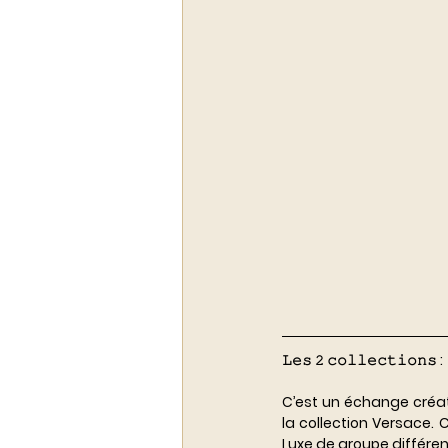
𝙻𝚎𝚜 𝟸 𝚌𝚘𝚕𝚕𝚎𝚌𝚝𝚒𝚘𝚗𝚜 :
C’est un échange créat
la collection Versace. 
Luxe de groupe différent