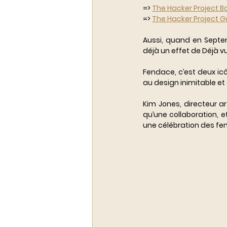
=> 
The Hacker Project 
=> 
The Hacker Project G
Aussi, quand en Septemb
déjà un effet de Déjà vu
Fendace, c’est deux ic
au design inimitable et
Kim Jones, directeur a
qu’une collaboration, et
une célébration des fem