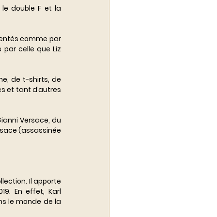
e double F et la 
sentés comme par 
 par celle que Liz 
 de t-shirts, de 
s et tant d’autres 
Gianni Versace, du 
rsace (assassinée 
ection. Il apporte 
. En effet, Karl 
ans le monde de la 