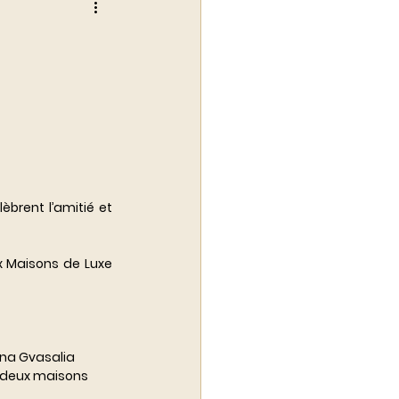
alité du luxe
brent l’amitié et 
 Maisons de Luxe 
mna Gvasalia 
s deux maisons 