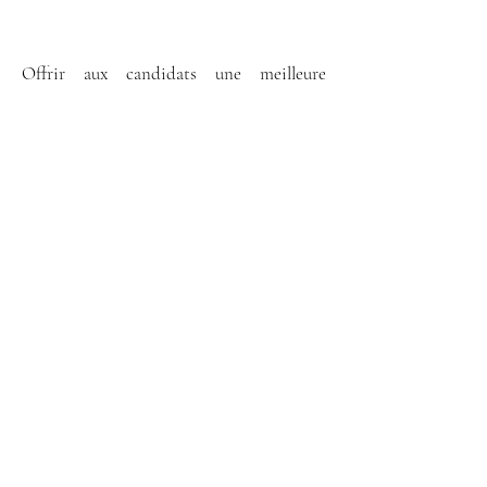
Offrir aux candidats une meilleure
expérience en leur proposant des
opportunités en parfaite adéquation avec
leurs attentes.
DONNEZ VOTRE
AVIS SUR GOOGLE
Contactez-nous ​
Règlement intérieur
CGV Luxurytail