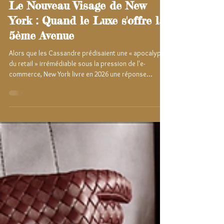
Shirel Pennetier
12 juin
4 min de lecture
Le Nouveau Visage de New
York : Quand le Luxe s'offre la
5ème Avenue
Alors que les Cassandre prédisaient une « apocalypse
du retail » irrémédiable sous la pression de l'e-
commerce, New York livre en 2026 une réponse
cinglante. Loin de s'effacer, la "Big Apple" est devenue
le théâtre d'une ruée vers l'or immobilier sans
précédent, un véritable « land rush » où les géants du
luxe injectent des milliards de dollars pour devenir
propriétaires de leur destin