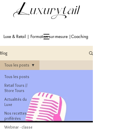
Luxe & Retail | Formation sur-mesure |Coaching
Blog
Tous les posts
Tous les posts
Retail Tours //
Store Tours
Actualités du
Luxe
Nos recettes
préférées
Webinar - classe