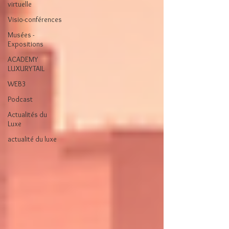
virtuelle
Visio-conférences
Musées -
Expositions
ACADEMY
LUXURYTAIL
WEB3
Podcast
Actualités du
Luxe
actualité du luxe