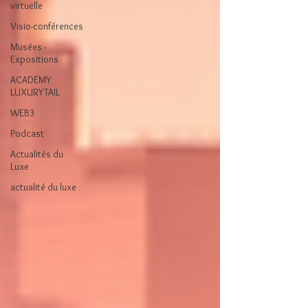
virtuelle
Visio-conférences
Musées -
Expositions
ACADEMY
LUXURYTAIL
WEB3
Podcast
Actualités du
Luxe
actualité du luxe