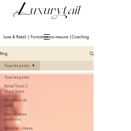
Luxe & Retail | Formation sur-mesure |Coaching
Blog
Tous les posts
Tous les posts
Retail Tours //
Store Tours
Actualités du
Luxe
Nos recettes
préférées
Webinar - classe