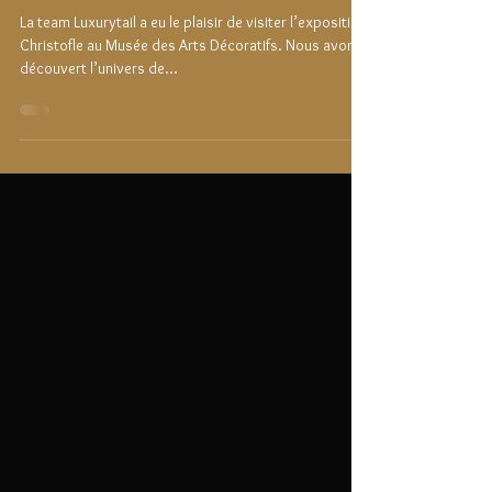
Christofle, une brillante
histoire à découvrir
La team Luxurytail a eu le plaisir de visiter l’exposition
Christofle au Musée des Arts Décoratifs. Nous avons
découvert l’univers de...