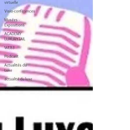
virtuelle
Visio-conférences
Musées -
Expositions
ACADEMY
LUXURYTAIL
WEB3
Podcast
Actualités du
Luxe
actualité du luxe