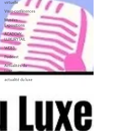
virtuelle
Visio-conférences
Musées -
Expositions
ACADEMY
LUXURYTAIL
WEB3
Podcast
Actualités du
Luxe
actualité du luxe