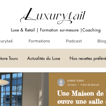
Luxe & Retail
|
Formation sur-mesure
|Coaching
rytail
Formations
Podcast
Blo
Store Tours
Actualités du Luxe
Nos recettes préfér
Visio-conférences
Musées - Expositions
ACADEM
SABINE TEMIN
16 mars
4 min de lecture
Une Maison de 
alités du Luxe
actualité du luxe
ouvre une salle 