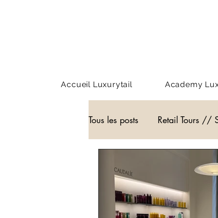
Accueil Luxurytail
Academy Luxu
Tous les posts
Retail Tours // 
Webinar - classe virtuelle
WEB3
Podcast
Actu