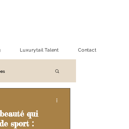
g
Luxurytail Talent
Contact
ées
Y LUXURYTAIL
beauté qui
de sport :