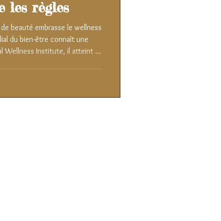
 les règles
 de beauté embrasse le wellness
ial du bien-être connaît une
 Wellness Institute, il atteint 6
4 et pourrait approcher 10 000
segments les plus dynamiques
e, les spas et les sources
s real estate et la santé mentale.
enées par McK