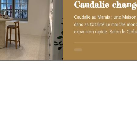
Caudalie change
Caudalie au Marais : une Maison
dans sa totalité Le marché mond
expansion rapide. Selon le Global
800 milliards de dollars en 202
milliards d’ici 2029. Parmi les 
figurent le tourisme de bien-êtr
thermales, mais aussi le wellnes
Les études de consommation m