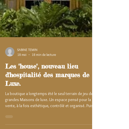
SABINE TEMIN
18 mai
18 min de lecture
Les "house", nouveau lieu
d'hospitalité des marques de
Luxe.
La boutique a longtemps été le seul terrain de jeu des
grandes Maisons de luxe. Un espace pensé pour la
vente, à la fois esthétique, contrôlé et organisé. Puis
un changement s’est produit. Les marques ont