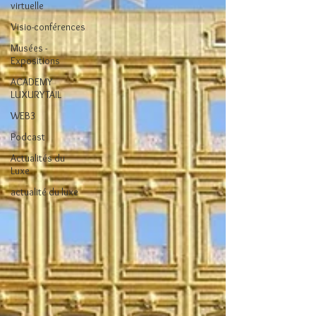
virtuelle
Visio-conférences
Musées -
Expositions
ACADEMY
LUXURYTAIL
WEB3
Podcast
Actualités du
Luxe
actualité du luxe