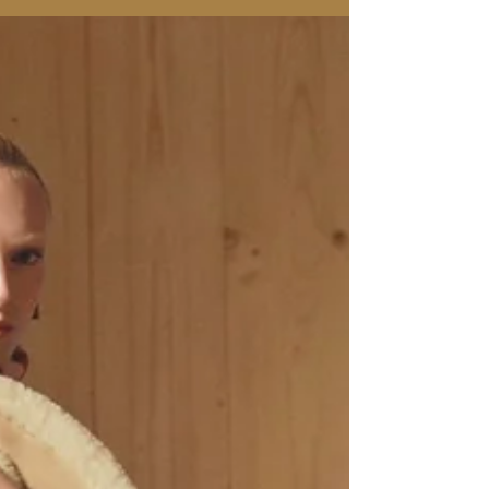
compris qu'un client qui dépense 50 000, 100 000,
voire plusieurs centaines de milliers d'euros par an
attend autre chose qu'un drink service ou un salon
privé. Ce client désire être reconnu et surpris. Les
Houses sont nées de cette exigence.