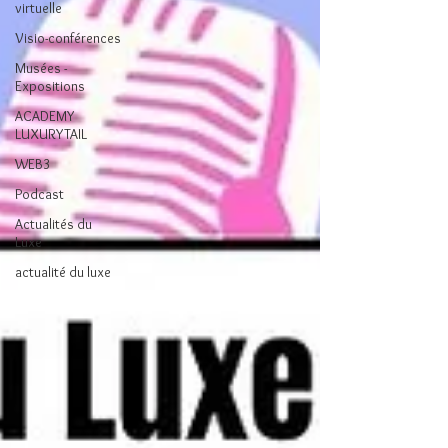
virtuelle
Visio-conférences
Musées -
Expositions
ACADEMY
LUXURYTAIL
WEB3
Podcast
Actualités du
Luxe
actualité du luxe