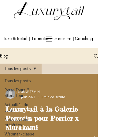
Luxe & Retail | Formation sur-mesure |Coaching
Blog
Tous les posts
Tous les posts
Retail Tours //
SABINE TEMIN
Store Tours
8 juin 2021
1 min de lecture
Actualités du
Luxurytail à la Galerie
Luxe
Perrotin pour Perrier x
Nos recettes
préférées
Murakami
Webinar - classe