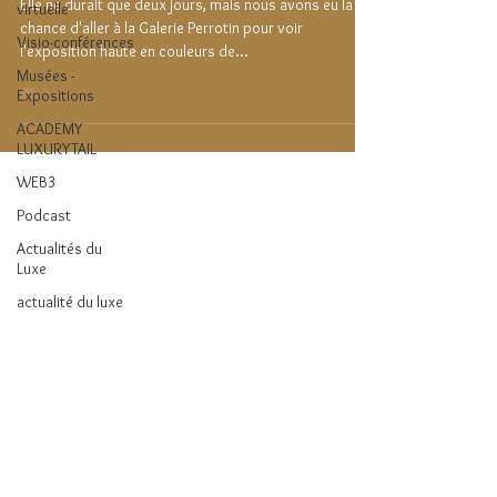
Elle ne durait que deux jours, mais nous avons eu la
virtuelle
chance d'aller à la Galerie Perrotin pour voir
Visio-conférences
l'exposition haute en couleurs de...
Musées -
Expositions
ACADEMY
LUXURYTAIL
WEB3
Podcast
Actualités du
Luxe
actualité du luxe