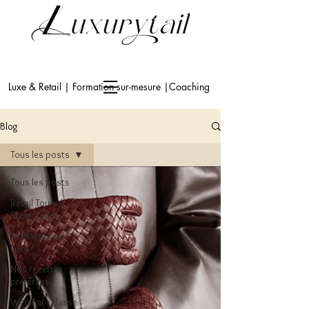
Luxe & Retail | Formation sur-mesure |Coaching
Blog
Tous les posts
Tous les posts
Retail Tours //
Store Tours
Actualités du
Luxe
Nos recettes
préférées
Webinar - classe