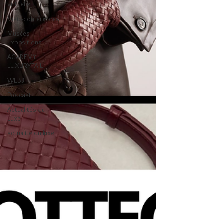
virtuelle
Visio-conférences
Musées -
Expositions
ACADEMY
LUXURYTAIL
WEB3
Podcast
Actualités du
Luxe
actualité du luxe