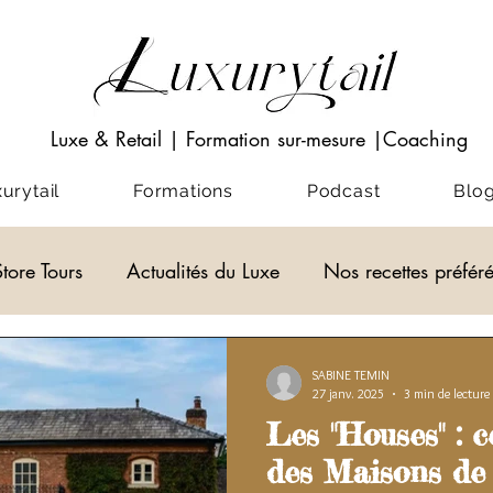
Luxe & Retail
|
Formation sur-mesure
|Coaching
rytail
Formations
Podcast
Blo
Store Tours
Actualités du Luxe
Nos recettes préfér
Visio-conférences
Musées - Expositions
ACADEM
SABINE TEMIN
27 janv. 2025
3 min de lecture
Les "Houses" : c
alités du Luxe
actualité du luxe
des Maisons de 