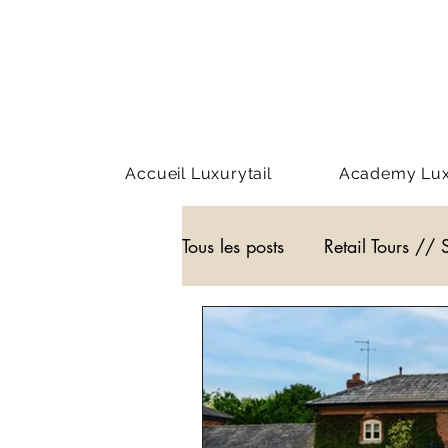
Accueil Luxurytail
Academy Luxu
Tous les posts
Retail Tours // 
Webinar - classe virtuelle
WEB3
Podcast
Actu