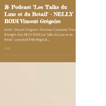
SABINE TEMIN
17 févr. 2025
20 min de lecture
🎤 Podcast "Les Talks du
Luxe et du Retail" - NELLY
RODI Vincent Grégoire
Invité : Vincent Grégoire - Directeur Consumer Trends
& Insight chez NELLY RODI Les Talks du Luxe et du
Retail - Luxurytail X My Magical...