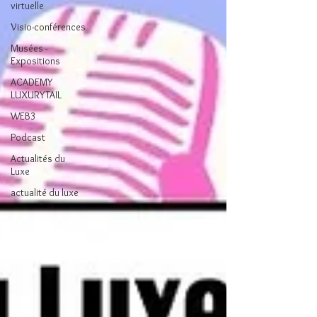
virtuelle
Visio-conférences
Musées -
Expositions
ACADEMY
LUXURYTAIL
WEB3
Podcast
Actualités du
Luxe
actualité du luxe