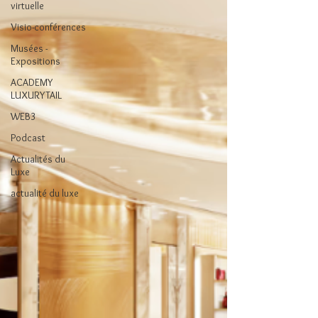
virtuelle
Visio-conférences
Musées -
Expositions
ACADEMY
LUXURYTAIL
WEB3
Podcast
Actualités du
Luxe
actualité du luxe