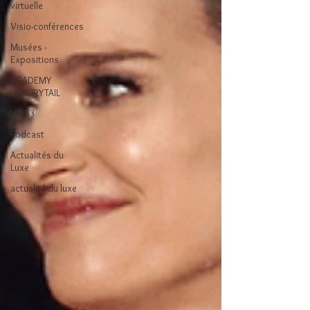
virtuelle
Visio-conférences
Musées -
Expositions
ACADEMY
LUXURYTAIL
WEB3
Podcast
Actualités du
Luxe
actualité du luxe