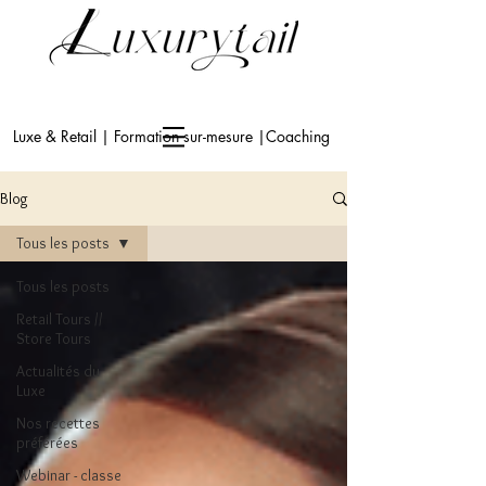
Luxe & Retail | Formation sur-mesure |Coaching
Blog
Tous les posts
Tous les posts
Retail Tours //
Store Tours
Actualités du
Luxe
Nos recettes
préférées
Webinar - classe