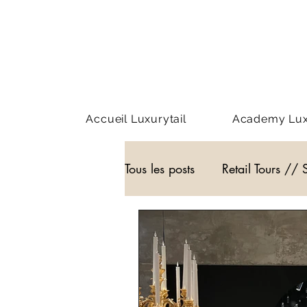
Accueil Luxurytail
Academy Luxu
Tous les posts
Retail Tours // 
Webinar - classe virtuelle
WEB3
Podcast
Actu