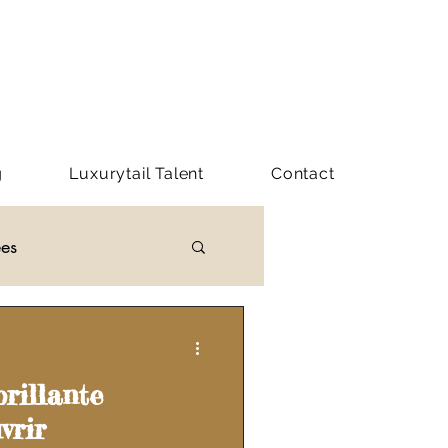
g
Luxurytail Talent
Contact
ées
Y LUXURYTAIL
brillante
vrir