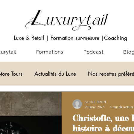
Luxe & Retail
|
Formation sur-mesure
|Coaching
rytail
Formations
Podcast
Blo
Store Tours
Actualités du Luxe
Nos recettes préfér
Visio-conférences
Musées - Expositions
ACADEM
SABINE TEMIN
29 janv. 2025
4 min de lecture
Christofle, une 
alités du Luxe
actualité du luxe
histoire à décou