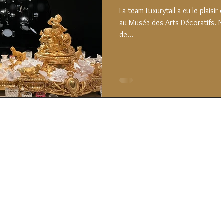
La team Luxurytail a eu le plaisir
au Musée des Arts Décoratifs. 
de...