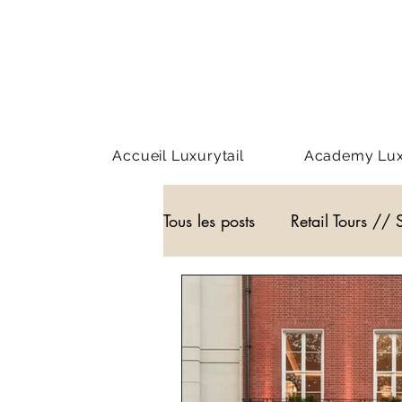
Accueil Luxurytail
Academy Luxu
Tous les posts
Retail Tours // 
Webinar - classe virtuelle
WEB3
Podcast
Actu