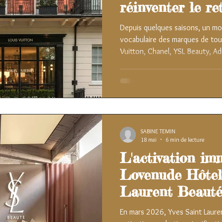
réinventer le re
Depuis quelques saisons, un mot
vocabulaire des marques de tout
Vuitton, Chanel, YSL Beauty, Adi
univers radicalement différent
direction. Chacune à sa manière
hôtel un parti pris de retail, un
dans des espaces surprenants, dé
voir avec la boutique classique
SABINE TEMIN
18 mai
6 min de lecture
L'activation im
Lovenude Hôtel 
Laurent Beaut
En mars 2026, Yves Saint Laure