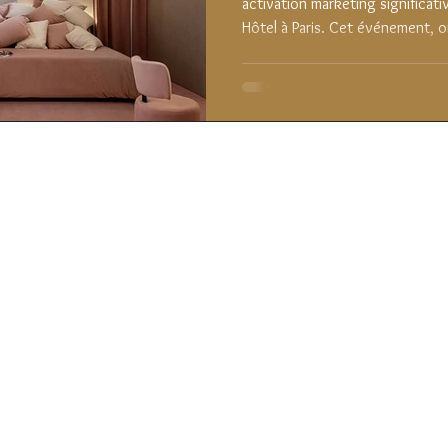
activation marketing significative avec l'ouverture du Lovenude
Hôtel à Paris. Cet événement, or
cinqns, visait à étoiles Les Bai
collection de produits pour les 