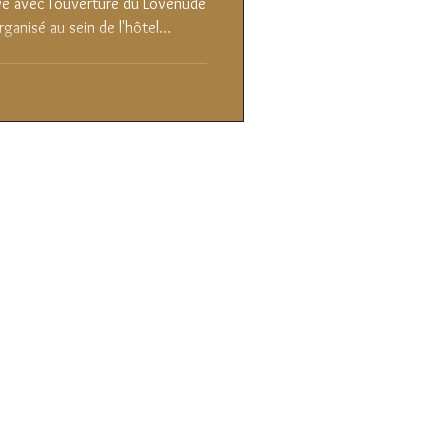
ganisé au sein de l'hôtel
n promouvoir une nouvelle
lèvres.