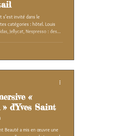
tail
 s’est invité dans le
es catégories : hôtel. Louis
das, Jellycat, Nespresso : des
s, et pourtant une même
, ces marques ont fait du mot
e façon de recevoir leurs clients
calés, qui n’ont plus rien à
mersive «
» d'Yves Saint
é
nt Beauté a mis en œuvre une