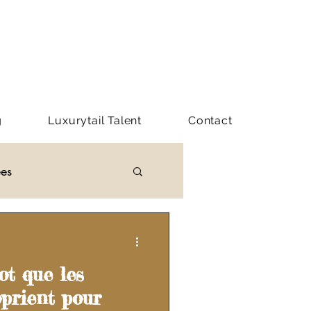
g
Luxurytail Talent
Contact
ées
Y LUXURYTAIL
ot que les
prient pour