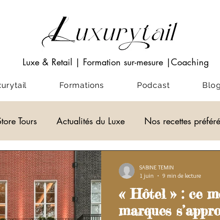
Luxe & Retail
|
Formation sur-mesure
|Coaching
rytail
Formations
Podcast
Blo
Store Tours
Actualités du Luxe
Nos recettes préfér
Visio-conférences
Musées - Expositions
ACADEM
SABINE TEMIN
1 juin
9 min de lecture
« Hôtel » : ce m
alités du Luxe
actualité du luxe
marques s’appro