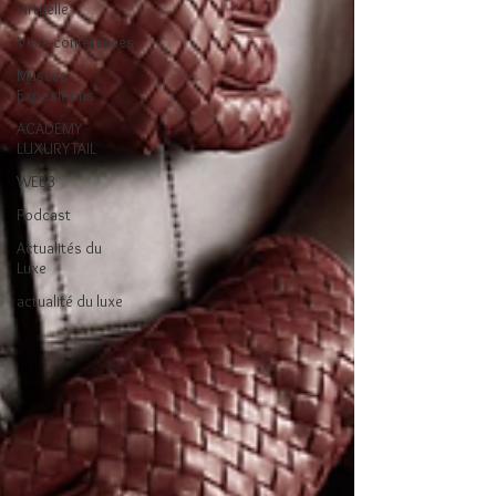
virtuelle
Visio-conférences
Musées -
Expositions
ACADEMY
LUXURYTAIL
WEB3
Podcast
Actualités du
Luxe
actualité du luxe