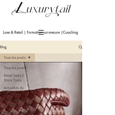
Luxe & Retail | Formation sur-mesure |Coaching
Blog
Tous les posts
Tous les posts
Retail Tours //
Store Tours
Actualités du
Luxe
Nos recettes
préférées
Webinar - classe