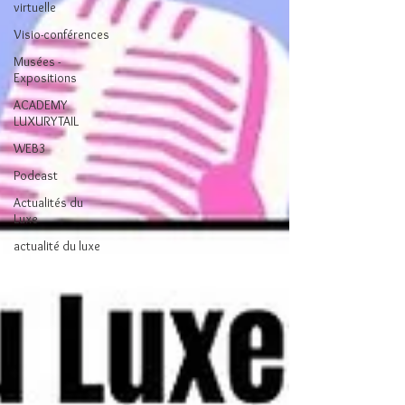
virtuelle
Visio-conférences
Musées -
Expositions
ACADEMY
LUXURYTAIL
WEB3
Podcast
Actualités du
Luxe
actualité du luxe