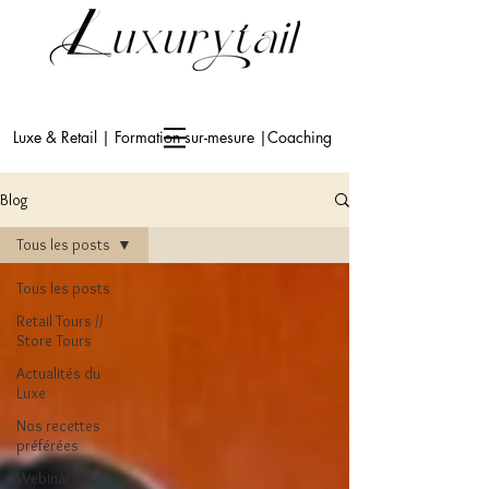
Luxe & Retail | Formation sur-mesure |Coaching
Blog
Tous les posts
Tous les posts
Retail Tours //
Store Tours
Actualités du
Luxe
Nos recettes
préférées
Webinar - classe