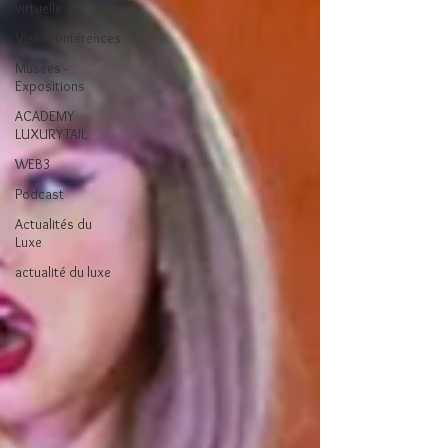
virtuelle
Visio-conférences
Musées -
Expositions
ACADEMY
LUXURYTAIL
WEB3
Podcast
Actualités du
Luxe
actualité du luxe