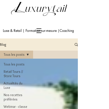
Luxe & Retail | Formation sur-mesure |Coaching
Blog
Tous les posts
Tous les posts
Retail Tours //
Store Tours
Actualités du
Luxe
Nos recettes
préférées
Webinar - classe