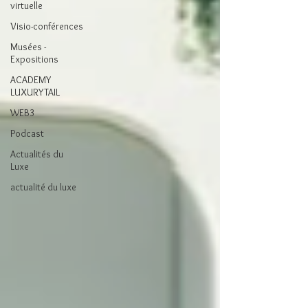
virtuelle
Visio-conférences
Musées -
Expositions
ACADEMY
LUXURYTAIL
WEB3
Podcast
Actualités du
Luxe
actualité du luxe