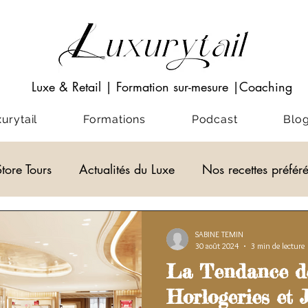
Luxe & Retail
|
Formation sur-mesure
|Coaching
rytail
Formations
Podcast
Blo
Store Tours
Actualités du Luxe
Nos recettes préfér
Visio-conférences
Musées - Expositions
ACADEM
SABINE TEMIN
30 août 2024
3 min de lecture
La Tendance de
alités du Luxe
actualité du luxe
Horlogeries et J