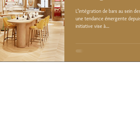
L’intégration de bars au sein d
une tendance émergente depuis
initiative vise à...