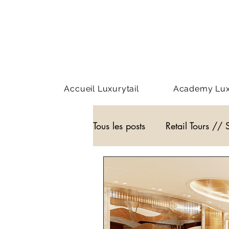
Accueil Luxurytail
Academy Luxu
Tous les posts
Retail Tours // 
Webinar - classe virtuelle
WEB3
Podcast
Actu