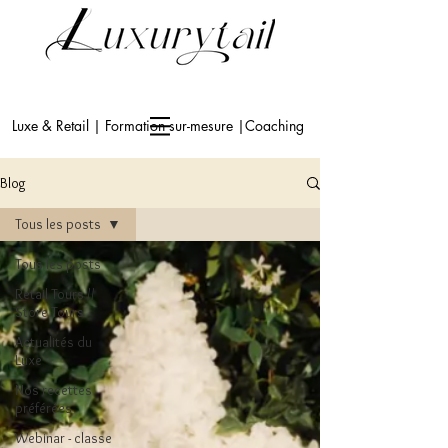
Luxe & Retail | Formation sur-mesure |Coaching
Blog
Tous les posts
Tous les posts
Retail Tours //
Store Tours
Actualités du
Luxe
Nos recettes
préférées
Webinar - classe