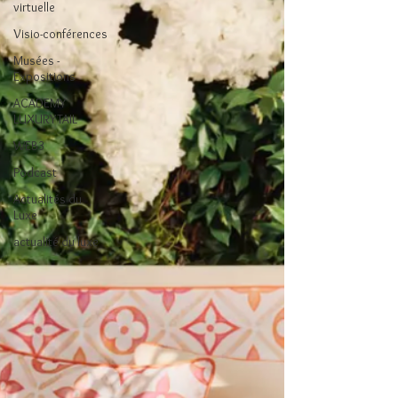
virtuelle
Visio-conférences
Musées -
Expositions
ACADEMY
LUXURYTAIL
WEB3
Podcast
Actualités du
Luxe
actualité du luxe