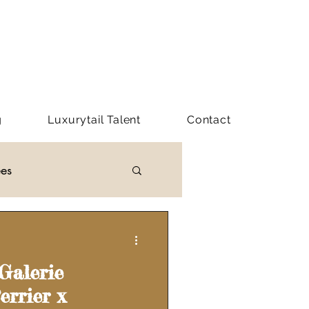
g
Luxurytail Talent
Contact
ées
Y LUXURYTAIL
 Galerie
errier x