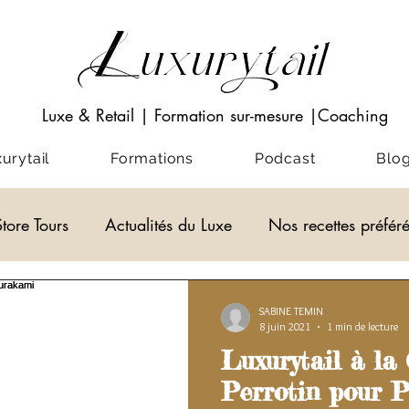
Luxe & Retail
|
Formation sur-mesure
|Coaching
rytail
Formations
Podcast
Blo
Store Tours
Actualités du Luxe
Nos recettes préfér
Visio-conférences
Musées - Expositions
ACADEM
SABINE TEMIN
8 juin 2021
1 min de lecture
Luxurytail à la
alités du Luxe
actualité du luxe
Perrotin pour P