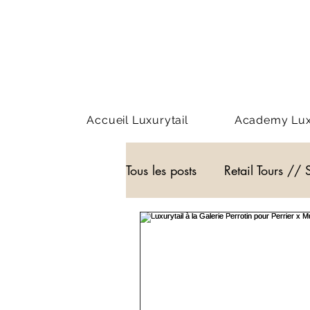
Accueil Luxurytail
Academy Luxu
Tous les posts
Retail Tours // 
Webinar - classe virtuelle
WEB3
Podcast
Actu