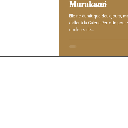
Murakami
Elle ne durait que deux jours, 
d'aller à la Galerie Perrotin pour
couleurs de...