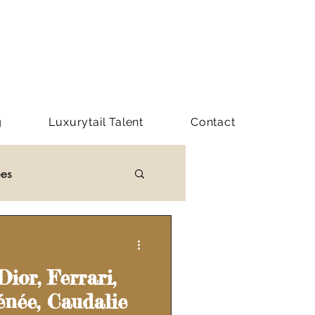
g
Luxurytail Talent
Contact
ées
Y LUXURYTAIL
ior, Ferrari,
énée, Caudalie