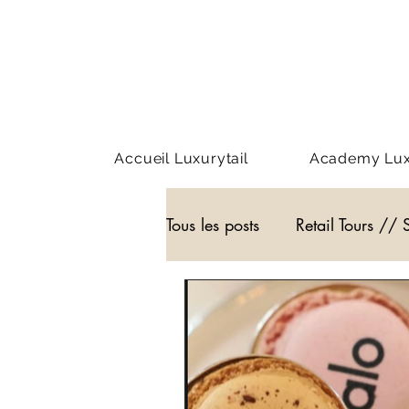
Accueil Luxurytail
Academy Luxu
Tous les posts
Retail Tours // 
Webinar - classe virtuelle
WEB3
Podcast
Actu