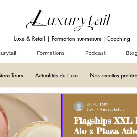
Luxe & Retail
|
Formation sur-mesure
|Coaching
rytail
Formations
Podcast
Blo
Store Tours
Actualités du Luxe
Nos recettes préfér
Visio-conférences
Musées - Expositions
ACADEM
SABINE TEMIN
2 avr.
4 min de lecture
Flagships XXL D
alités du Luxe
actualité du luxe
Alo x Plaza Ath