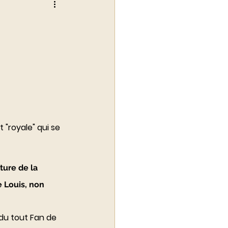
alité du luxe
 "royale" qui se 
 
ture de la 
 Louis, non 
 du tout Fan de 