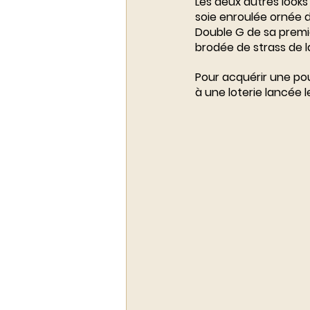
Les deux autres looks
soie enroulée ornée 
Double G de sa premi
brodée de strass de l
Pour acquérir une pou
à une loterie lancée 