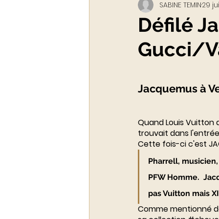
SABINE TEMIN
29 ju
Webinar - classe virtuelle
Défilé 
Gucci/V
ACADEMY LUXURYTAIL
Jacquemus à Ve
Quand 
Louis Vuitton
 
trouvait dans l'entrée
Cette fois-ci c'est 
JA
Pharrell
, musicien,
PFW Homme.  Jacqu
pas Vuitton mais XIV
Comme mentionné da