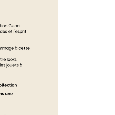
tion Gucci 
s et l'esprit 
hommage à cette 
re looks 
es jouets à 
llection 
ns une 