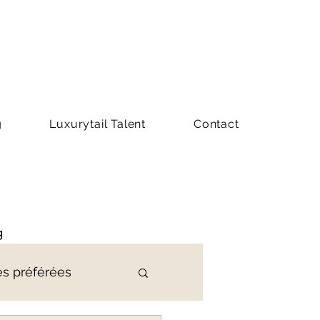
g
Luxurytail Talent
Contact
g
es préférées