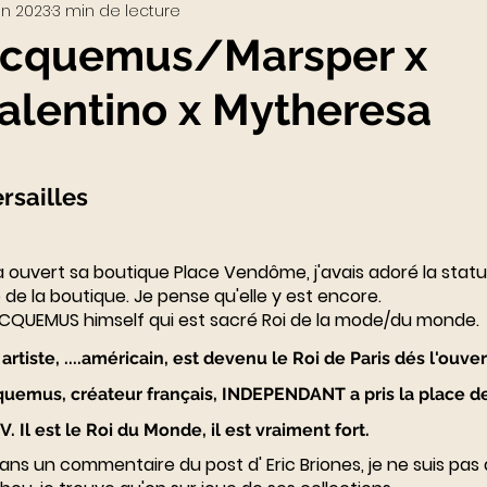
in 2023
3 min de lecture
Visio-conférences
Musées - Expositions
Jacquemus/Marsper x
alentino x Mytheresa
WEB3
Podcast
Actualités du Luxe
actu
rsailles
a ouvert sa boutique Place Vendôme, j'avais adoré la statut
 de la boutique. Je pense qu'elle y est encore.  
CQUEMUS
 himself qui est sacré Roi de la mode/du monde. 
 artiste, ....américain, est devenu le Roi de Paris dés l'ouver
emus, créateur français, INDEPENDANT a pris la place de
. Il est le Roi du Monde, il est vraiment fort. 
ns un commentaire du post d' 
Eric Briones
, je ne suis pas