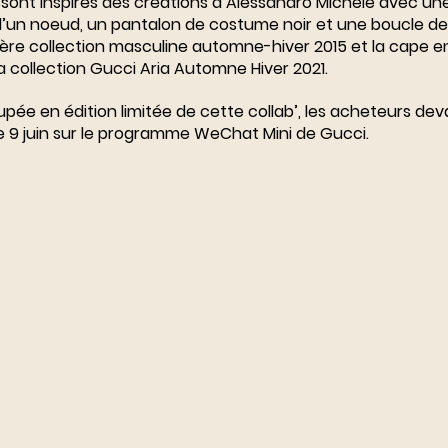
 sont inspirés des créations d’Alessandro Michele avec un
d’un noeud, un pantalon de costume noir et une boucle de
ère collection masculine automne-hiver 2015 et la cape en
a collection Gucci Aria Automne Hiver 2021.
pée en édition limitée de cette collab’, les acheteurs deva
le 9 juin sur le programme WeChat Mini de Gucci.