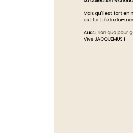
sa collection 
#chouc
Mais qu'il est fort en 
est fort d'être lui-mê
Aussi, rien que pour 
Vive 
JACQUEMUS
 !