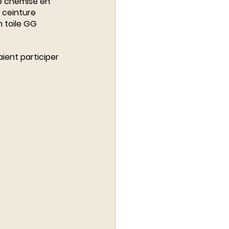
e chemise en 
 ceinture 
 toile GG 
ient participer 