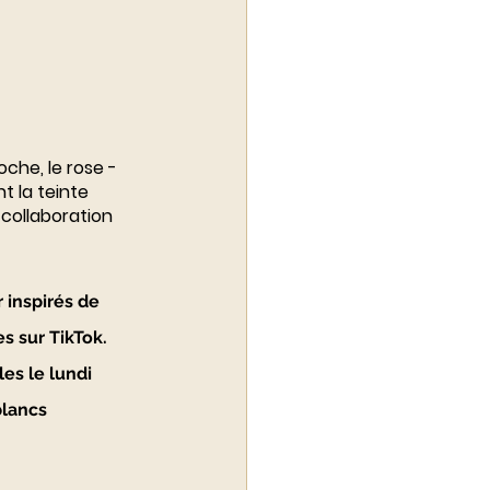
oche, le rose - 
 la teinte 
 collaboration 
 inspirés de 
s sur TikTok. 
es le lundi 
blancs 