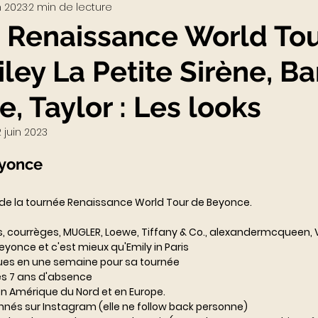
n 2023
2 min de lecture
Visio-conférences
Musées - Expositions
Renaissance World Tou
iley La Petite Sirène, Ba
WEB3
Podcast
Actualités du Luxe
actu
, Taylor : Les looks
2 juin 2023
yonce 
s de la tournée Renaissance World Tour de Beyonce.
s, courrèges, MUGLER, Loewe, Tiffany & Co., alexandermcqueen, V
eyonce et c'est mieux qu'Emily in Paris
ues en une semaine pour sa tournée
ès 7 ans d'absence
en Amérique du Nord et en Europe.
bonnés sur Instagram (elle ne follow back personne)