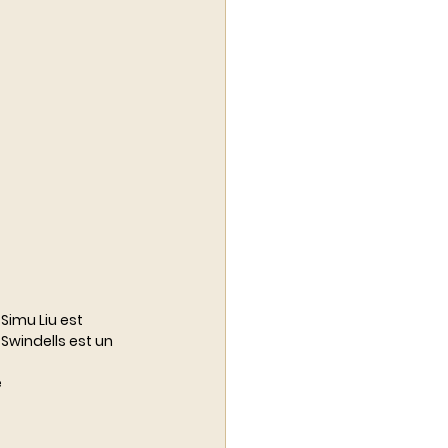
⠀⠀⠀
Simu Liu est 
Swindells est un 
e