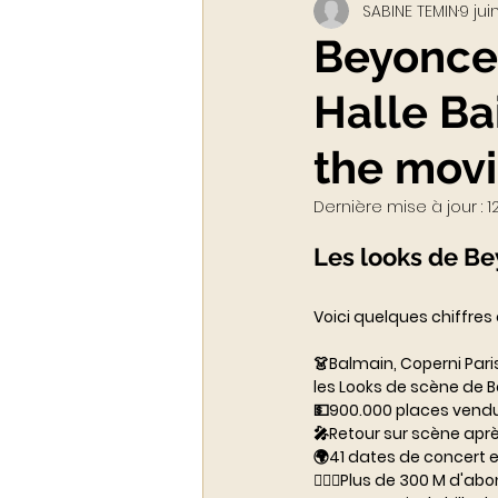
SABINE TEMIN
9 jui
Webinar - classe virtuelle
Beyonce 
Halle Ba
ACADEMY LUXURYTAIL
the movie
Dernière mise à jour :
1
Les looks de Be
Voici quelques chiffre
⠀⠀⠀⠀⠀⠀⠀⠀⠀
👗Balmain, Coperni Pari
les Looks de scène de B
💵900.000 places vend
🎤Retour sur scène apr
🌍41 dates de concert 
🙅🏾‍♀️Plus de 300 M d'a