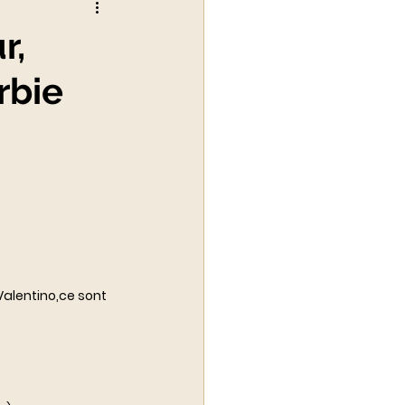
r,
rbie
alité du luxe
alentino,ce sont 