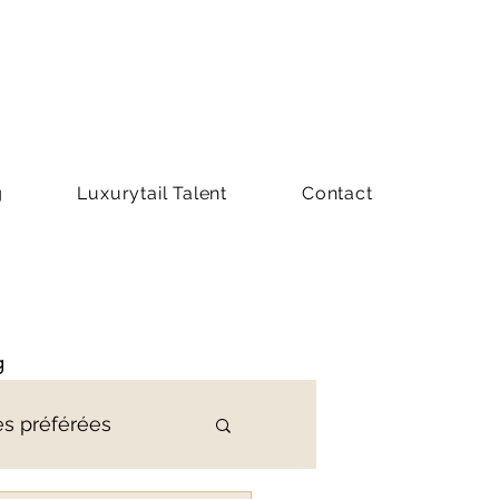
g
Luxurytail Talent
Contact
g
es préférées