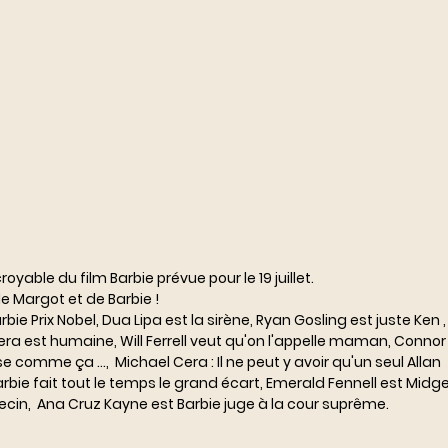
croyable du film Barbie prévue pour le 19 juillet. ⠀⠀⠀⠀⠀⠀⠀⠀⠀⠀⠀⠀
 de Margot et de Barbie ! ⠀⠀⠀⠀⠀⠀⠀⠀
e Prix Nobel, Dua Lipa est la sirène, Ryan Gosling est juste Ken , 
era est humaine, Will Ferrell veut qu'on l'appelle maman, Connor 
comme ça ...,  Michael Cera : Il ne peut y avoir qu'un seul Allan
rbie fait tout le temps le grand écart, Emerald Fennell est Midg
ecin,  Ana Cruz Kayne est Barbie juge à la cour suprême. 