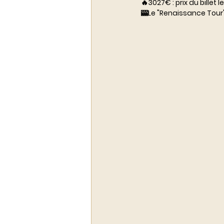
🔥3027€ : prix du billet
🎰Le "Renaissance Tour" 