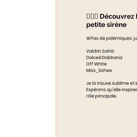
🧜🏽‍♀️ Découvre
petite sirène
🚨
Pas de polémiques, jus
V
aldrin Sahiti
D
olce&Gabbana
O
ff White
M
iss_Sohe
e
Je la trouve sublime et
Espérons qu'elle inspire
rôle principale. 